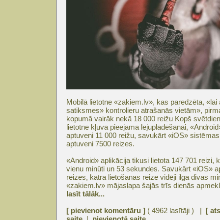
Mobilā lietotne «zakiem.lv», kas paredzēta, «lai
satiksmes» kontrolieru atrašanās vietām», pirma
kopumā vairāk nekā 18 000 reižu Kopš svētdien
lietotne kļuva pieejama lejuplādēšanai, «Android»
aptuveni 11 000 reižu, savukārt «iOS» sistēmas i
aptuveni 7500 reizes.
«Android» aplikācija tikusi lietota 147 701 reizi, k
vienu minūti un 53 sekundes. Savukārt «iOS» apli
reizes, katra lietošanas reize vidēji ilga divas m
«zakiem.lv» mājaslapa šajās trīs dienās apmekl
lasīt tālāk...
[ pievienot komentāru ]
( 4962 lasītāji ) |
[ at
saite
|
pievienotā saite