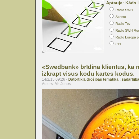
Aptauja: Kāds i
Radio SWH
Skonto
Radio Tev
Radio SWH Ro
Radio Europa p
Cits
«Swedbank» brīdina klientus, ka 
izkrāpt visus kodu kartes kodus.
14/2/15 09:26 -
Datortīkla drošības tematika : sadarbībā
Autors: Mr. Jones