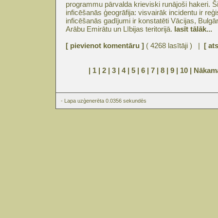
programmu pārvalda krieviski runājoši hakeri. 
inficēšanās ģeogrāfija: visvairāk incidentu ir reģi
inficēšanās gadījumi ir konstatēti Vācijas, Bulgār
Arābu Emirātu un Lībijas teritorijā.
lasīt tālāk...
[ pievienot komentāru ]
( 4268 lasītāji ) |
[ at
| 1 |
2
|
3
|
4
|
5
|
6
|
7
|
8
|
9
|
10
|
Nākam
- Lapa uzģenerēta 0.0356 sekundēs