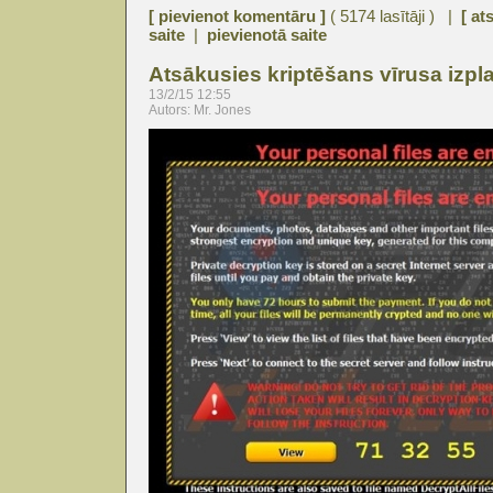
[ pievienot komentāru ]
( 5174 lasītāji ) |
[ at
saite
|
pievienotā saite
Atsākusies kriptēšans vīrusa izpl
13/2/15 12:55
Autors: Mr. Jones