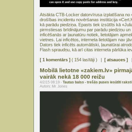
Atsākta CTB-Locker datorvīrusa izplatīšana no «
drošības incidentu novēršanas institūcija «Cert.
kā parādu piedziņa. Epasts tiek izsūtīts kā «Juli
pirmstiesas brīdinājumu par parādu piedziņu un s
inficēšanās ar ļaunatūru notiek, lietotājam apmek
vietnes. Lai inficētos, interneta lietotājam nav j
Dators tiek inficēts automātiski, ļaunatūrai atr
Flash spraudņu, kā arī citas interneta pārlūka i
[ 1 komentārs ]
( 154 lasītāji ) |
[ atsauces ]
Mobilā lietotne «zakiem.lv» pirmaj
vairāk nekā 18 000 reižu
4/2/15 08:19 -
Tautas balss - trešās puses iesūtīti raksti
Autors: Mr. Jones