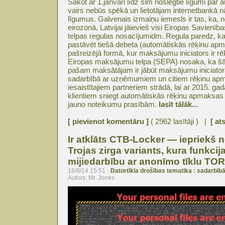
Sākot ar 1.janvāri līdz šim noslēgtie līgumi pa
vairs nebūs spēkā un lietotājam internetbankā n
līgumus. Galvenais izmaiņu iemesls ir tas, ka, 
eirozonā, Latvijai jāievieš visi Eiropas Savien
telpas regulas nosacījumidm. Regula paredz, k
pastāvēt tiešā debeta (automātiskās rēķinu ap
pašreizējā formā, kur maksājumu iniciators ir rē
Eiropas maksājumu telpa (SEPA) nosaka, ka š
pašam maksātājam ir jābūt maksājumu iniciat
sadarbībā ar uzņēmumiem un citiem rēķinu ap
iesaistītajiem partneriem strādā, lai ar 2015. gad
klientiem sniegt automātiskās rēķinu apmaksas 
jauno noteikumu prasībām.
lasīt tālāk...
[ pievienot komentāru ]
( 2962 lasītāji ) |
[ at
Ir atklāts CTB-Locker — iepriekš 
Trojas zirga variants, kura funkcija
mijiedarbību ar anonīmo tīklu TO
18/8/14 15:51 -
Datortīkla drošības tematika : sadarbībā
Autors: Mr. Jones