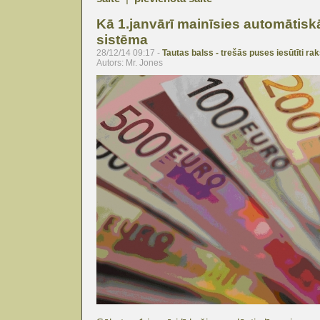
Kā 1.janvārī mainīsies automātis
sistēma
28/12/14 09:17 -
Tautas balss - trešās puses iesūtīti rak
Autors: Mr. Jones