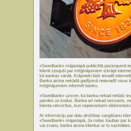
«Swedbank» mājaslapā publicētā paziņojumā te
klienti ziņojuši par mēģinājumiem izkrāpt intern
kā bankas vārdā. Krāpnieki lūdz ievadīt interne
Banka aicina nekādā gadījumā neievadīt visus 
mēģinājumiem informēt banku.
«Swedbank» uzsver, ka banka nekad nelūdz ieva
paroles un kodus. Banka arī nekad nezvanīs, ne
klienta rekvizītus, kuri nepieciešami elektroni
Ar informāciju par datu drošības sargāšanu klient
«Swedbank» mājaslapā. Ja rodas šaubas par kād
vai zvanu, banka aicina klientus ar to sazināties