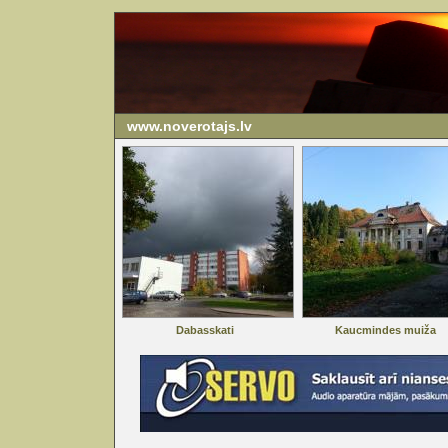
www.noverotajs.lv
Dabasskati
Kaucmindes muiža