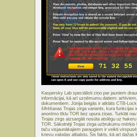
Kaspersky Lab speciālisti ziņo par jauniem draud
informācijai, kā arī uzņēmumu datiem: arhīvie
dokumentiem. Jūnija beigās ir atklāts CTB-Loc
šifrēšanas Trojas zirga variants, kura funkcijas i
anonīmo tīklu TOR bez upura ziņas. Turklāt nav i
Trojas zirgs aizsargāti nosūta atslēgu uz hakeru 
TOR. Sākotnēji Trojas zirga uzbrukumu mērķis bij
taču visjaunākajiem paraugiem ir veikti virspusēj
krievu valodas atbalstu. Šis fakts, kā arī dažas 