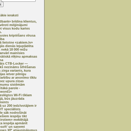
kie ieraksti
bank» brīdina klientus,
vēroti mēģinājumi
pt visus kodu kartes
.
usies kriptēšans vīrusa
ība
ā lietotne «zakiem.lv»
jās dienās lejuplādēta
k nekā 18 000 reižu
janvārī mainīsies
ātiskā rēķinu apmaksas
ma
klāts CTB-Locker —
ekš nezināms šifrēšanas
 zirga variants, kura
jas ietver pilnīgu
darbību ar anonīmo tīklu
ez upura ziņas
mumu sistēmām
ītākā parole -
sword1»
ieslēgtos Wi-Fi tīklam
ijā, būs jāuzrāda
ments
ā uz 200 iedzīvotājiem ir
IT speciālists
e sāk nodrošināt
iešiem iespēju tikt
irstiem» meklētājā
ta iespēja apmānīt
osoft' un saņemt
ows XP' atjauninājumus