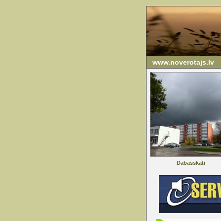
www.noverotajs.lv
Dabasskati