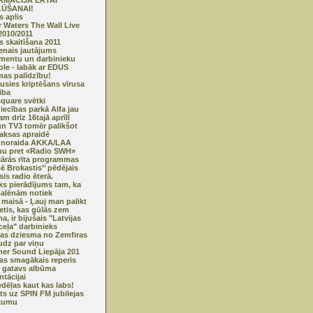
RMĀCIJA ĒRTAI
ŪŠANAI!
s aplis
 Waters The Wall Live
2010/2011
s skaitīšana 2011
nais jautājums
entu un darbinieku
ole - labāk ar EDUS
mas palīdzību!
usies kriptēšans vīrusa
ība
quare svētki
niecības parkā Alfa jau
m drīz 16tajā aprīlī
n TV3 tomēr palikšot
ksas apraidē
 noraida AKKA/LAA
bu pret «Radio SWH»
ārās rīta programmas
Bē Brokastis’’ pēdējais
is radio ēterā.
sks pierādījums tam, ka
palēnām notiek
 maisā - Ļauj man palikt
etis, kas gūlās zem
na, ir bijušais "Latvijas
ceļa" darbinieks
as dziesma no Zemfiras
dz par viņu
r Sound Liepāja 201
jas smagākais reperis
s gatavs albūma
ntācijai
edēļas kaut kas labs!
ts uz SPIN FM jubilejas
kumu