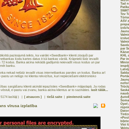
sezon
Tad n
Patīk
SWAT
Tev T
Tūris
ASV z
prepa
izdzī
Jauna
Valmi
izslu
Valmi
Savda
par Sn
Kāza
cētā paziņojumā teikts, ka vairāki «Swedbank» klienti ziņojuši par
KHL a
netbankas kodu kartes datus it kā bankas vārdā. Krāpnieki lūdz ievadīt
Par i
s 72 kodus. Banka aicina nekādā gadījumā neievadīt visus kodus un par
Minis
rmēt banku.
iespē
Latvi
ka nekad nelūdz ievadīt visas internetbankas paroles un kodus. Banka arī
Salda
pastu un nelūgs no klienta rekvizītus, kuri nepieciešami elektronisko
Portā
Jaung
nofo
ošības sargāšanu klienti aicināti iepazīsties «Swedbank» mājaslapā. Ja rodas
Trūcī
ēstuli, e-pastu vai zvanu, banka aicina klientus ar to sazināties.
lasīt tālāk...
Saska
naud
 5174 lasītāji ) |
[ atsauces ]
|
tiešā saite
|
pievienotā saite
AutoB
Šomas
Opel 
ans vīrusa izplatība
rūpnī
Dator
Tirdz
«Posi
biļete
Viņi 
Vents