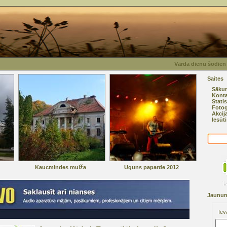
Vārda dienu šodien 
Saites
Sāku
Konta
Statis
Fotog
Akcij
Iesūt
Kaucmindes muiža
Uguns paparde 2012
Jaunum
Iev