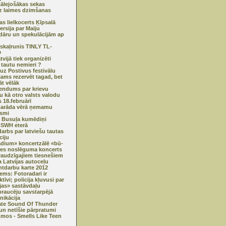
 tālejošākas sekas
 laimes dzimšanas
s lielkocerts Ķīpsalā
ersija par Maiju
dāru un spekulācijām ap
skaļrunis TINLY TL-
D
tvijā tiek organizēti
tautu nemieri ?
 uz Postivus festivālu
jams rezervēt tagad, bet
t vēlāk
endums par krievu
u kā otro valsts valodu
s 18.februārī
parāda vērā ņemamu
smi
a Busuļa kumēdiņi
oSWH eterā
arbs par latviešu tautas
ciju
adium» koncertzālē «bū-
res noslēguma koncerts
raudzīgajiem tiesnešiem
a Latvijas autoceļu
tdarbu karte 2012
ms: Fotoradari ir
tīvi; policija kļuvusi par
jas» sastāvdaļu
raucēju savstarpējā
ikācija
ate Sound Of Thunder
 un netīšie pārpratumi
Amos - Smells Like Teen