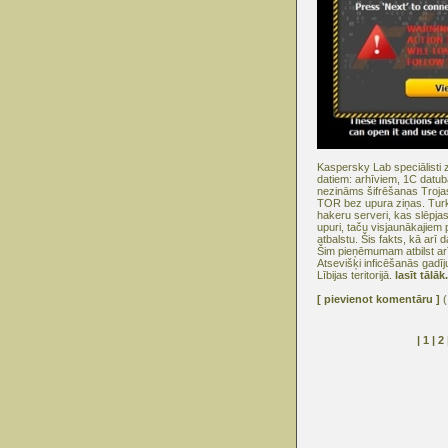
Kaspersky Lab speciālisti z
datiem: arhīviem, 1C datub
nezināms šifrēšanas Trojas 
TOR bez upura ziņas. Turklā
hakeru serveri, kas slēpjas
upuri, taču visjaunākajiem p
atbalstu. Šis fakts, kā arī
Šim pieņēmumam atbilst arī i
Atsevišķi inficēšanās gadīj
Lībijas teritorijā.
lasīt tālāk.
[ pievienot komentāru ]
(
| 1 |
2