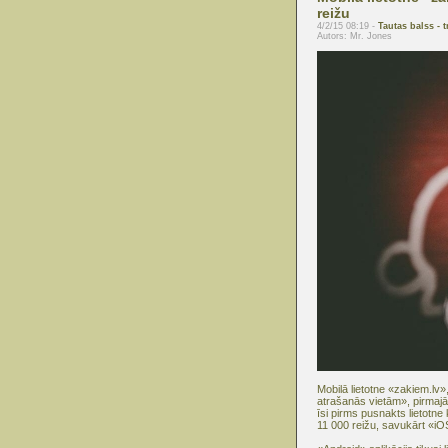
reižu
4/2/15 08:19 -
Tautas balss - t
Autors: Mr. Jones
Mobilā lietotne «zakiem.lv»
atrašanās vietām», pirmaj
īsi pirms pusnakts lietotne
11 000 reižu, savukārt «iOS