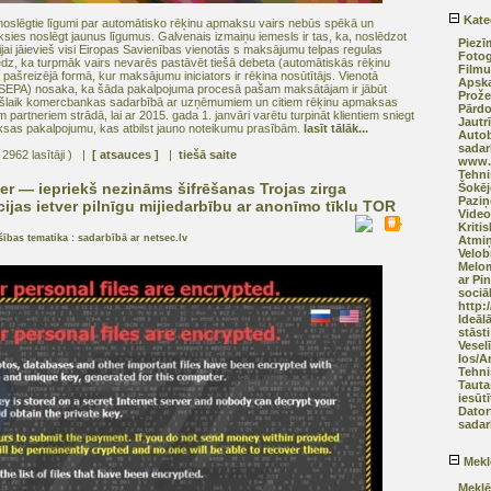
Kate
m noslēgtie līgumi par automātisko rēķinu apmaksu vairs nebūs spēkā un
ksies noslēgt jaunus līgumus. Galvenais izmaiņu iemesls ir tas, ka, noslēdzot
Piezī
jai jāievieš visi Eiropas Savienības vienotās s maksājumu telpas regulas
Fotog
dz, ka turpmāk vairs nevarēs pastāvēt tiešā debeta (automātiskās rēķinu
Filmu
ašreizējā formā, kur maksājumu iniciators ir rēķina nosūtītājs. Vienotā
Apska
(SEPA) nosaka, ka šāda pakalpojuma procesā pašam maksātājam ir jābūt
Prože
ašlaik komercbankas sadarbībā ar uzņēmumiem un citiem rēķinu apmaksas
Pārd
 partneriem strādā, lai ar 2015. gada 1. janvāri varētu turpināt klientiem sniegt
Jautr
sas pakalpojumu, kas atbilst jauno noteikumu prasībām.
lasīt tālāk...
Autob
sadar
 2962 lasītāji ) |
[ atsauces ]
|
tiešā saite
www.a
Tehni
er — iepriekš nezināms šifrēšanas Trojas zirga
Šokēj
Pazi
cijas ietver pilnīgu mijiedarbību ar anonīmo tīklu TOR
Video
Kriti
šības tematika : sadarbībā ar netsec.lv
Atmiņ
Velob
Melom
ar Pi
sociāl
http:
Ideāl
stāsti
Vesel
Ios/A
Tehni
Tauta
iesūtī
Dator
sadar
Mekl
Meklē