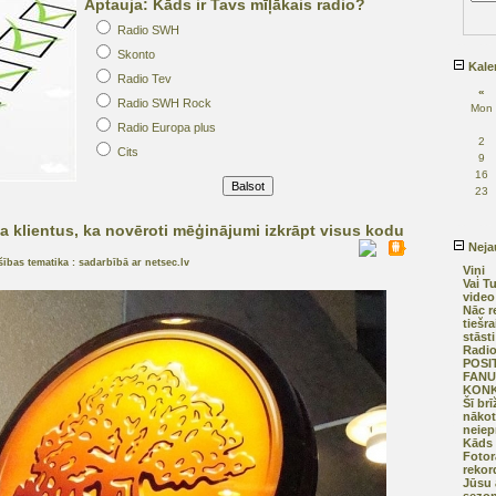
Aptauja: Kāds ir Tavs mīļākais radio?
Radio SWH
Skonto
Kale
Radio Tev
«
Radio SWH Rock
Mon
Radio Europa plus
2
Cits
9
16
23
 klientus, ka novēroti mēģinājumi izkrāpt visus kodu
Nejau
šības tematika : sadarbībā ar netsec.lv
Viņi
Vai T
video
Nāc r
tiešra
stāst
Radi
POSI
FANU
KON
Šī brī
nākot
neiep
Kāds 
Fotor
rekor
Jūsu 