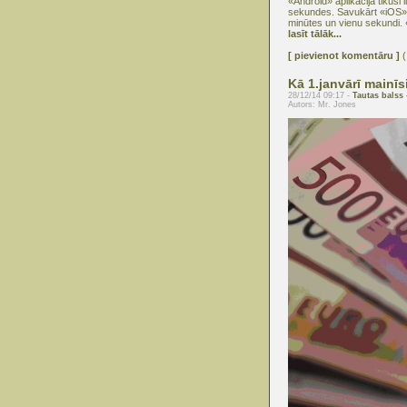
«Android» aplikācija tikusi l
sekundes. Savukārt «iOS» apl
minūtes un vienu sekundi. 
lasīt tālāk...
[ pievienot komentāru ]
(
Kā 1.janvārī mainī
28/12/14 09:17 -
Tautas balss -
Autors: Mr. Jones