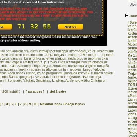
Jaunā
«Swed
ka no
izkrā
kodus
Atsāk
izplat
Mobil
pirma
iņo par jauniem draudiem lietotāju personīgajai informācijai, kā arī uzņēmumu
vairā
āzēm un citiem dokumentiem. Jūnija beigās ir atklāts CTB-Locker — iepriekš
Kā 1.
zirga variants, kura funkcijas ietver pilnīgu mijiedarbību ar anonīmo tīklu
autom
t nav iespēju atšifrēt datus, jo Trojas zirgs aizsargāti nosūta atslēgu uz
sistē
 tīklā TOR. Sākotnēji Trojas zirga uzbrukumu mērķis bija angliski runājoši
Ir at
araugiem ir veikti virspusēji uzlabojumi un tie ir ieguvuši krievu valodas
iepri
 dažas koda rindas liecina, ka šo programmu pārvalda krieviski runājoši hakeri.
Trojas
nficēšanās ģeogrāfija: visvairāk incidentu ir reģistrēts NVS teritorijā.
funkci
umi ir konstatēti Vācijas, Bulgārijas, Izraēlas, Apvienoto Arābu Emirātu un
mijie
..
TOR b
Uzņē
 4268 lasītāji ) |
[ atsauces ]
|
tiešā saite
iecien
«Pas
Lai p
Kriev
|
3
|
4
|
5
|
6
|
7
|
8
|
9
|
10
|
Nākamā lapa>
Pēdējā lapa>>
doku
Latvij
viens 
Googl
eirop
«aizm
Atras
'Micr
'Wind