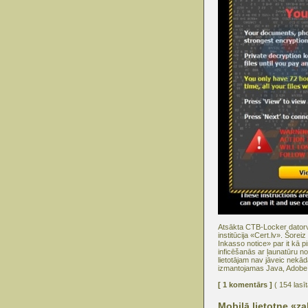
Atsākta CTB-Locker datorvī
institūcija «Cert.lv». Šore
Inkasso notice» par it kā p
inficēšanās ar ļaunatūru not
lietotājam nav jāveic nekād
izmantojamas Java, Adobe F
[ 1 komentārs ]
( 154 lasī
Mobilā lietotne «za