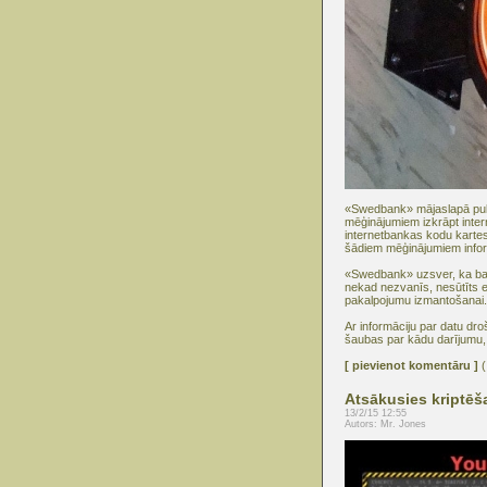
«Swedbank» mājaslapā publi
mēģinājumiem izkrāpt inter
internetbankas kodu karte
šādiem mēģinājumiem info
«Swedbank» uzsver, ka ban
nekad nezvanīs, nesūtīts e-
pakalpojumu izmantošanai.
Ar informāciju par datu dr
šaubas par kādu darījumu, v
[ pievienot komentāru ]
(
Atsākusies kriptēš
13/2/15 12:55
Autors: Mr. Jones