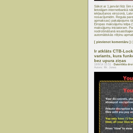
Sākot ar 1.janvāri līdz ši
lietotājam internetbankā nā
iekļaušanos eirozonā, Latvi
nosacījumidm. Regula pare
apmaksas) pakalpojums tā p
Eiropas maksājumu telpa 
maksājumu iniciatoram. P
nodrošināšanā iesaistītajiem
automātiskās rēķinu apmak
[ pievienot komentāru ]
(
Ir atklāts CTB-Lock
variants, kura funk
bez upura ziņas
18/8/14 15:51 -
Datortīkla dro
Autors: Mr. Jones