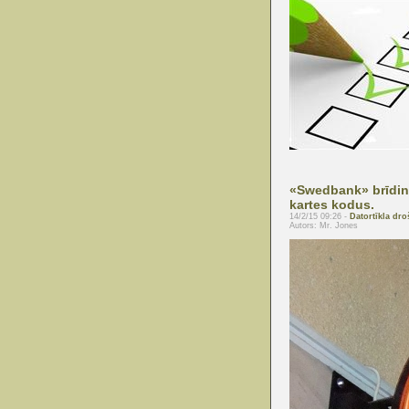
«Swedbank» brīdina
kartes kodus.
14/2/15 09:26 -
Datortīkla dro
Autors: Mr. Jones