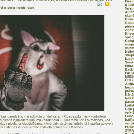
Piezī
izkla
rešās puses iesūtīti raksti
Valen
Auten
skan
Dzīve
Gusta
pirma
20.ok
Kriev
spieg
Googl
eirop
«aizm
Neliel
starp
kabeļ
Svini
Elīna
Back 
PADO
MEDN
LTV z
Aicin
bezma
prasm
Kārtē
Nav l
pastu
Lattel
Ceļu 
veikt
Fonok
, kas paredzēta, «lai aplūkotu un dalītos ar «Rīgas satiksmes» kontrolieru
ballīt
ās dienās lejuplādēta kopumā vairāk nekā 18 000 reižu Kopš svētdienas, kad
vēl vi
 kļuva pieejama lejuplādēšanai, «Android» sistēmas ierīcēs tā instalēta aptuveni
POSI
» sistēmas ierīcēs lietotne instalēta aptuveni 7500 reizes.
STRA