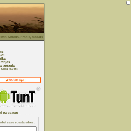
svin Alfrēds, Fredis, Madars
ms
kti
tika
rāfijas
as aptauja
i savu rakstu
i pa epastu
adiet savu epasta adresi: