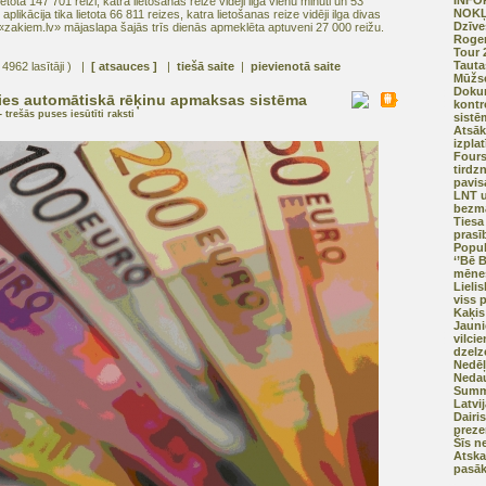
INFO
ietota 147 701 reizi, katra lietošanas reize vidēji ilga vienu minūti un 53
NOKĻ
ikācija tika lietota 66 811 reizes, katra lietošanas reize vidēji ilga divas
Dzīve
«zakiem.lv» mājaslapa šajās trīs dienās apmeklēta aptuveni 27 000 reižu.
Roger
Tour 
Tauta
 4962 lasītāji ) |
[ atsauces ]
|
tiešā saite
|
pievienotā saite
Mūžse
Dokum
sies automātiskā rēķinu apmaksas sistēma
kontr
 trešās puses iesūtīti raksti
sistē
Atsāk
izplat
Fours
tirdz
pavisa
LNT u
bezma
Tiesa
prasī
Popul
‘’Bē 
mēnes
Lieli
viss 
Kaķis
Jauni
vilcie
dzelz
Nedēļ
Nedau
Summe
Latvi
Dairi
preze
Šīs n
Atska
pasā