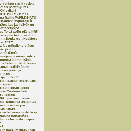
ai!
u beidzot tas ir noticis
amais pārsteigums
CH veikalā
ur Ir Jābūt: Ziemas
ma Rallijs PAPILDINĀTS
inātnieki izgudrojuši
rātu, kas ļauj cilvēkam
vot neelpojot
is Tele2 tarifu plāns NR5
eras pilsētas pašvaldība
dina konkursu „Hackfest
era 2012”
bīgs mūsdienu stāsts
iegbaltīti
s mūsdienās
vārijas piemiņas video
nterneta komunikāciju
tru Kabineta Noteikumu
jamais paildinājums
jas amputācija
is reps
cija uz Tele2
ada ballītes muzikālais
rmējums
gi pensionāri atdod
ņas Centram lielu
as summu
litz piedāvā Lienes
es koncertu un jaunas
automašīnas par
cas cenām
a ieslēgšanas instrukcija
niecībā nonākušas
tivus» festivāla grupas
s
lūdz
pils mēra izteikumi sāk