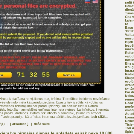
radīt
Daudz
dienā
Tumsa
Cita v
kalen
to
Basu 
3002
Vai La
masu 
Biļeti
iespē
maksā
Refer
valod
notik
Bite 
izaug
Intar
Radi
Skaņd
evolū
«Pall
š» tū
Par d
Izdot
rusa izplatīšana no «julianus.su», brīdina IT drošības incidentu novēršanas
remon
iz vēstule noformēta kā parādu piedziņa. Epasts tiek izsūtīts kā «Julianus
Gobze
irmstiesas brīdinājumu par parādu piedziņu un saiti uz «lietu».Datora
neefek
iek, lietotājam apmeklējot leģitīmas interneta vietnes. Lai inficētos, interneta
«mafi
as papildu darbības. Dators tiek inficēts automātiski, ļaunatūrai atrodot
Autob
lash spraudņu, kā arī citas interneta pārlūka ievainojamības.
lasīt tālāk...
komun
Delic
tāji ) |
[ atsauces ]
|
tiešā saite
Tīšie
Tori 
Spirit
kiem.lv» pirmajās dienās lejuplādēta vairāk nekā 18 000