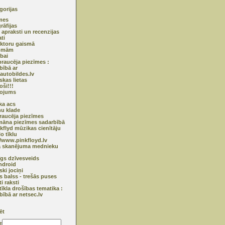
gorijas
mes
rāfijas
 apraksti un recenzijas
ti
ktoru gaismā
omām
ībai
raucēja piezīmes :
bībā ar
utobildes.lv
skas lietas
oši!!!
ņojums
ska acs
u klade
raucēja piezīmes
āna piezīmes sadarbībā
nkflyd mūzikas cienītāju
o tīklu
//www.pinkfloyd.lv
ā skanējuma mednieku
īgs dzīvesveids
ndroid
ski jociņi
s balss - trešās puses
ti raksti
tīkla drošības tematika :
bībā ar netsec.lv
ēt
t