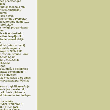
mes pēc vecrīgas
idēm
tīndienas lēnais mix
tisks Amerikāņu
ējums
 pēc nāves.
vo singla „Everestā”
tskaņojums Radio 101
tobrī 11.00
u melīgā proganda par
iem
e sāk nodrošināt
iešiem iespēju tikt
irstiem» meklētājā
s
bloku(interconnect)
u salīdzinājums
 kopā ar SPIN FM!
 Krastiņa-Grence Look
At Me Again
MI JAUNAJIEM
IEKIEM
iņas
a jauniešus pieteikties
ksas semināriem IT
ju pilnveidei
jās muzikālās pārdomas
ēnāka pasta par Vācijas
ekom digitālā televīzija
policijas neveiksmīgi
ā alkohola pārbaude
lubā notiks treniņtērpu
e
ena avārija
TIVUS FESTIVĀLS
UJI TUVOJAS –