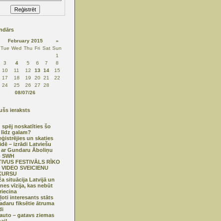
ndārs
February 2015
»
Tue
Wed
Thu
Fri
Sat
Sun
1
3
4
5
6
7
8
10
11
12
13
14
15
17
18
19
20
21
22
24
25
26
27
28
08/07/26
šs ieraksts
u spēj noskatīties šo
 līdz galam?
eģistrējies un skaties
idē – izrādi Latviešu
i ar Gundaru Āboliņu
o SWH
TIVUS FESTIVĀLS RĪKO
 VIDEO SVEICIENU
KURSU
ža situācija Latvijā un
nes vīzija, kas nebūt
riecina
ļoti interesants stāts
adaru fiksētie ātruma
di
auto – gatavs ziemas