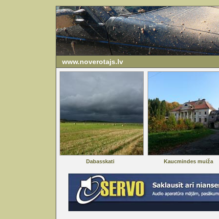
www.noverotajs.lv
Dabasskati
Kaucmindes muiža