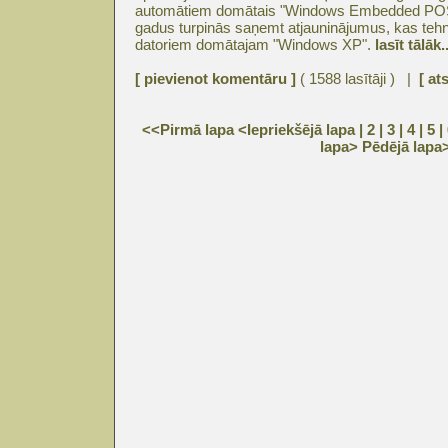
automātiem domātais "Windows Embedded POS
gadus turpinās saņemt atjauninājumus, kas tehnis
datoriem domātajam "Windows XP".
lasīt tālāk..
[ pievienot komentāru ]
( 1588 lasītāji ) |
[ at
<<Pirmā lapa
<Iepriekšējā lapa
| 2 |
3
|
4
|
5
|
lapa>
Pēdējā lapa