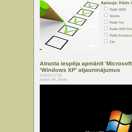
Aptauja: Kāds i
Radio SWH
Skonto
Radio Tev
Radio SWH Ro
Radio Europa p
Cits
Atrasta iespēja apmānīt 'Microsof
'Windows XP' atjauninājumus
31/5/14 17:32
Autors: Mr. Jones