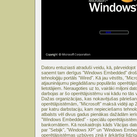
Datoru entuziasti atraduši veidu, kā, pārveidoj
saņemt tam derīgus "Windows Embedded" drošī
tehnoloģiju portāls "Wired". Kā jau vēstīts, "Micros
atjauninājumu piegādāšanu populārās operētāj
lietotājiem. Neraugoties uz to, vairāki miljoni dat
darbojas ar šo operētājsistēmu vai kādu no tās 
Dažas organizācijas, kas nokavējušas pārieša
operētājsistēmām, "Microsoft" maksā vidēji ap 2
par katru darbstaciju, kam nepieciešams tehno
atbalsts vēl divus gadus pienākas dažādām ierī
"Windows Embedded" - speciālu operētājsistēm
bankomātiem. Kā noskaidrojis kāds Vācijas dato
par "Sebijk", "Windows XP" un "Windows Emb
operētājsistēmas uzbūves ziņā ir ārkārtīgi līdzīg