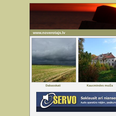
www.noverotajs.lv
Dabasskati
Kaucmindes muiža