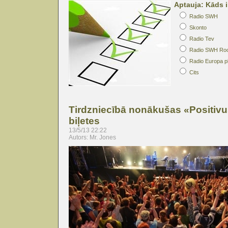
Aptauja: Kāds i
Radio SWH
Skonto
Radio Tev
Radio SWH Ro
Radio Europa p
Cits
Tirdzniecībā nonākušas «Positivu
biļetes
13/5/13 22:22
Autors: Mr. Jones