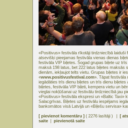
«Positivus» festivāla rīkotāji tirdzniecībā laiduši 
atsevišķi pieejamas festivāla vienas dienas biļe
festivāla VIP biļetes. Šogad grupas biļete uz 
maksā 198 latus, bet 222 latus biļetes maksās
dienām, iekļaujot telts vietu. Grupas biļetes ir i
«
www.positivusfestival.com
». Tāpat festivāl
iegādāties trīs dienu biļetes un trīs dienu biļetes 
biļetes, festivāla VIP biļeti, kempera vietu un bē
vieglai nokļūšanai uz festivālu tirdzniecībā jau 
«Positivus» festivāla ekspresi un «Baltic Taxi» 
Salacgrīvas. Biļetes uz festivālu iespējams ieg
bankomātos visā Latvijā un «Biļešu servisa» k
[ pievienot komentāru ]
( 2276 lasītāji ) |
[ at
saite
|
pievienotā saite