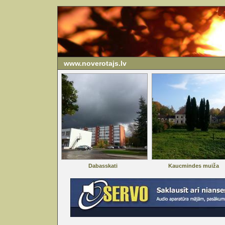
www.noverotajs.lv
Dabasskati
Kaucmindes muiža