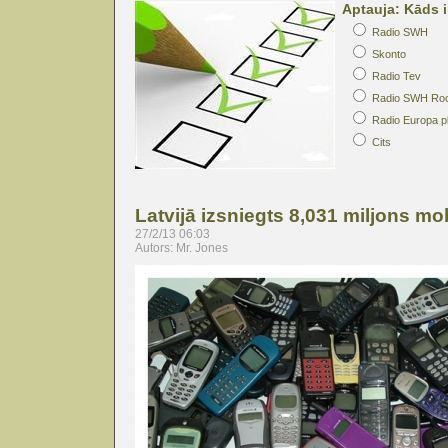
Aptauja: Kāds i
Radio SWH
Skonto
Radio Tev
Radio SWH Ro
Radio Europa p
Cits
Latvijā izsniegts 8,031 miljons m
27/2/13 06:03
Autors: Mr. Jones