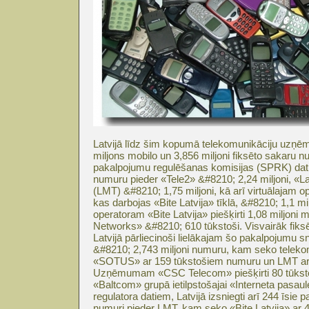
Latvijā līdz šim kopumā telekomunikāciju uzņēm
miljons mobilo un 3,856 miljoni fiksēto sakaru n
pakalpojumu regulēšanas komisijas (SPRK) dat
numuru pieder «Tele2» &#8210; 2,24 miljoni, «L
(LMT) &#8210; 1,75 miljoni, kā arī virtuālajam
kas darbojas «Bite Latvija» tīklā, &#8210; 1,1 m
operatoram «Bite Latvija» piešķirti 1,08 miljon
Networks» &#8210; 610 tūkstoši. Visvairāk fiks
Latvijā pārliecinoši lielākajam šo pakalpojumu 
&#8210; 2,743 miljoni numuru, kam seko tele
«SOTUS» ar 159 tūkstošiem numuru un LMT ar
Uzņēmumam «CSC Telecom» piešķirti 80 tūksto
«Baltcom» grupā ietilpstošajai «Interneta pasau
regulatora datiem, Latvijā izsniegti arī 244 īsie 
numuri pieder LMT, kam seko «Bite Latvija» ar 