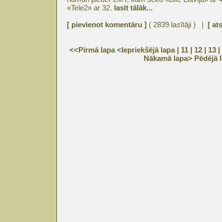
«Tele2» ar 32.
lasīt tālāk...
[ pievienot komentāru ]
( 2839 lasītāji ) |
[ at
<<Pirmā lapa
<Iepriekšējā lapa
| 11 |
12
|
13
|
Nākamā lapa>
Pēdējā 