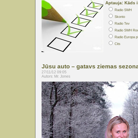
Aptauja: Kāds i
Radio SWH
Skonto
Radio Tev
Radio SWH Ro
Radio Europa p
Cits
Jūsu auto – gatavs ziemas sezon
27/11/12 09:05
Autors: Mr. Jones