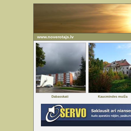
www.noverotajs.lv
Dabasskati
Kaucmindes muiža