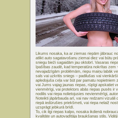
Likums nosaka, ka ar ziemas riepām jābrauc no 1
atlikt auto sagatavošanu ziemai diez vai būtu pr
sniegu bieži sagaidām jau oktobrī. Vasaras riep
īpašības zaudē, kad temperatūra nokrītas zem +
nevajadzīgām problēmām, riepu maiņu labāk vei
sals vai uzkritis sniegs – padilušas vai vienkār
apledojuša ceļa var būt par pamatu nopietniem 
vai Jums vajag jaunas riepas, rūpīgi apskatiet ve
vienmērīgi, vai protektors abās riepas pusēs ir vi
nodilis vai riepa nolietojusies nevienmērīgi, auto
Noteikti jāpārbauda arī, vai nav redzami vizuāli 
riepā iedūrušies priekšmeti, vai riepa nelaiž nos
uzsprāgt jebkurā brīdī.
To, cik ilgi riepas kalpo, nosaka ikdienā nobra
kvalitāte un autovadītāja braukšanas stils. Vidēj