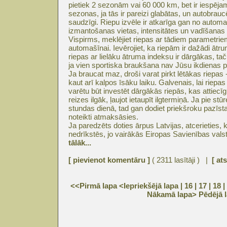
pietiek 2 sezonām vai 60 000 km, bet ir iespējam
sezonas, ja tās ir pareizi glabātas, un autobrauc
saudzīgi. Riepu izvēle ir atkarīga gan no autom
izmantošanas vietas, intensitātes un vadīšanas s
Vispirms, meklējiet riepas ar tādiem parametriem
automašīnai. Ievērojiet, ka riepām ir dažādi ātr
riepas ar lielāku ātruma indeksu ir dārgākas, t
ja vien sportiska braukšana nav Jūsu ikdienas
Ja braucat maz, droši varat pirkt lētākas riepas 
kaut arī kalpos īsāku laiku. Galvenais, lai riepas
varētu būt investēt dārgākās riepās, kas attiecīg
reizes ilgāk, ļaujot ietaupīt ilgtermiņā. Ja pie st
stundas dienā, tad gan dodiet priekšroku pazīst
noteikti atmaksāsies.
Ja paredzēts doties ārpus Latvijas, atcerieties,
nedrīkstēs, jo vairākās Eiropas Savienības valstī
tālāk...
[ pievienot komentāru ]
( 2311 lasītāji ) |
[ at
<<Pirmā lapa
<Iepriekšējā lapa
| 16 |
17
|
18
|
Nākamā lapa>
Pēdējā 