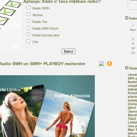
Aptauja: Kāds ir Tavs mīļākais radio?
Radio SWH
Skonto
Kale
Radio Tev
«
Radio SWH Rock
Mon
Radio Europa plus
2
Cits
9
16
23
ar Radio SWH un SWH+ PLAYBOY meitenēm
Nejau
«Andr
68% p
Neliel
starp
kabeļ
Kriev
pārst
avārē
Zivti
jābūt 
Jauna
Mūsdi
Tele2
Lieli
viss 
Man T
Iphon