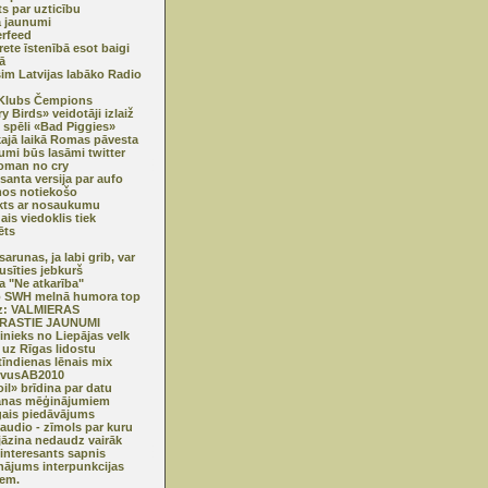
s par uzticību
 jaunumi
erfeed
rete īstenībā esot baigi
ā
im Latvijas labāko Radio
/Klubs Čempions
y Birds» veidotāji izlaiž
 spēli «Bad Piggies»
ajā laikā Romas pāvesta
kumi būs lasāmi twitter
oman no cry
esanta versija par aufo
os notiekošo
kts ar nosaukumu
ais viedoklis tiek
ēts
arunas, ja labi grib, var
usīties jebkurš
ma "Ne atkarība"
o SWH melnā humora top
z: VALMIERAS
RASTIE JAUNUMI
inieks no Liepājas velk
 uz Rīgas lidostu
tīndienas lēnais mix
ivusAB2010
oil» brīdina par datu
anas mēģinājumiem
ais piedāvājums
 audio - zīmols par kuru
jāzina nedaudz vairāk
interesants sapnis
inājums interpunkcijas
iem.