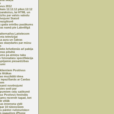
ama skaņa
s
ivus 2012
kais 12.12.12 plkst.12:12
parakstus, lai HTML un
tzītu par valsts valodu
īvojumi Statoil
mazgātuvē
 gada svinību pasākums
ras namā pie Labvēlīgā
alternatīva Lattelecom
eta televīzijai
ka aura un čakras
as skaņdarbs par mūsu
m
ieks brīvdienās arī pabija
eras pilsētā
ums pa atmiņu taku
 fotoradaru specifikācija
spējamie piesardzības
kumi
 klientiem Positivus
s lētākas
as muzikālā tēma
 iepazīšanās ar Cardas
iem
esanti novērojumi
sies sodi par
pumiem ceļu satiksmē
 uz Postivus festivālu
jams rezervēt tagad, bet
t vēlāk
as interneta vidē
par 10 tūkstošiem
s pārdot «vēsturisko»
s paaudzes iPhone