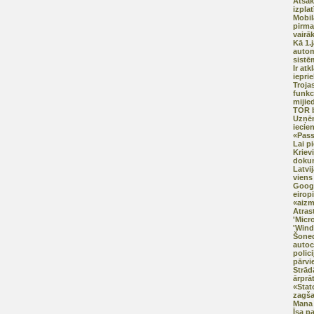
Atsāk
izplat
Mobil
pirma
vairā
Kā 1.
autom
sistē
Ir at
iepri
Trojas
funkci
mijie
TOR b
Uzņē
iecien
«Pas
Lai p
Kriev
doku
Latvij
viens 
Googl
eirop
«aizm
Atras
'Micr
'Wind
Šoned
autoc
polici
pārvi
Strād
ārprā
«Stat
zagš
Mana 
Īsa p