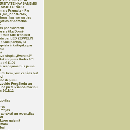
C DIEVS NEVIENĀ
ERSITĀTĒ NAV SAŅĒMIS
TNISKO GRĀDU
mars Pramalts - Par
 [mr_jonesReMix]
ēmas, kas var rasties
joties ar domeina
em
as par sievietēm
esers tika Domē
 ‘Roka faili’ iznākusi
ta par LED ZEPPELIN
peace paziņo, ka
gviela ir kaitīgāka par
īnu
pi
vo singla „Everestā”
tskaņojums Radio 101
tobrī 11.00
jai iespējams būs jauna
a
kumi tiem, kuri cenšas būt
ēvi
e noslēpumi
izveido FotoSkolu un
dina pieteikšanos mācību
 2011/12
gorijas
mes
rāfijas
 apraksti un recenzijas
ti
ktoru gaismā
omām
ībai