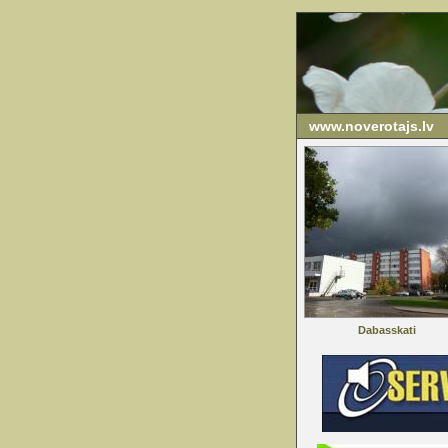
www.noverotajs.lv
Dabasskati