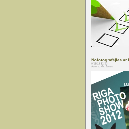
Nofotografējies 
9/11/12 12:55
Autors: Mr. Jones