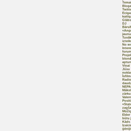
Temat
Bloga
Twitt
Eciga
kaitīg
Glābs
DJ
Bārs
«Angr
jaunu
Tuvāk
iztei
No w
Inter
forum
Proje
blond
aptur
Viņai
Jūsu s
nokla
Īsfil
Radi
daud
NEPA
Māksl
zārku
Valen
Posit
«Stat
zagš
Mūžīg
Elder
būtu 
Kāds 
Izaic
ģēnij