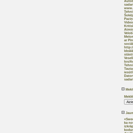
Autob
sadar
www.a
Tehni
Šokēj
Pazi
Video
Kriti
Atmiņ
Velob
Melom
ar Pi
sociāl
http:
Ideāl
stāsti
Vesel
Ios/A
Tehni
Tauta
iesūtī
Dator
sadar
Mekl
Meklē
Jaunā
«Swed
ka no
izkrā
kodus