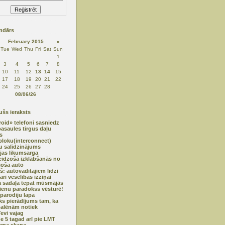
ndārs
February 2015
»
Tue
Wed
Thu
Fri
Sat
Sun
1
3
4
5
6
7
8
10
11
12
13
14
15
17
18
19
20
21
22
24
25
26
27
28
08/06/26
šs ieraksts
oid» telefoni sasniedz
asaules tirgus daļu
s
bloku(interconnect)
u salīdzinājums
ijas likumsarga
eidzošā izklābšanās no
joša auto
ņš: autovadītājiem līdzi
arī veselības izziņai
 sadaļa tepat mūsmājās
enu paradokss vēsturē!
 parodiju lapa
sks pierādījums tam, ka
palēnām notiek
evi vajag
e 5 tagad arī pie LMT