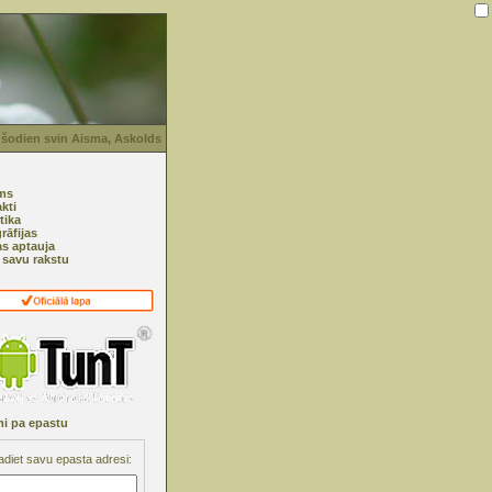
 šodien svin Aisma, Askolds
ms
kti
tika
rāfijas
as aptauja
i savu rakstu
i pa epastu
adiet savu epasta adresi: