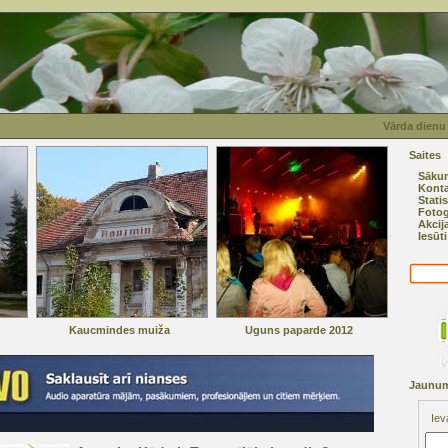
Vārda dienu
Saites
Sāku
Konta
Statis
Fotog
Akcij
Iesūt
Kaucmindes muiža
Uguns paparde 2012
Jaunum
Iev