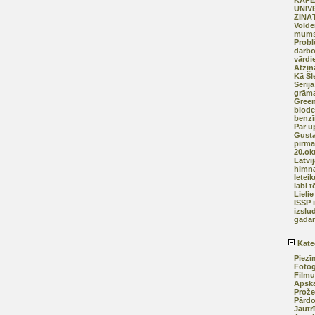
KĀPĒ
UNIV
ZINĀ
Volde
mums
Probl
darbo
vārdi
Atziņ
Kā Šl
Sērijā
grāma
Green
biode
benz
Par u
Gusta
pirma
20.ok
Latvi
himn
Ietei
labi t
Lieli
ISSP 
izslu
gadam
Kate
Piezī
Fotog
Filmu
Apska
Prože
Pārd
Jautr