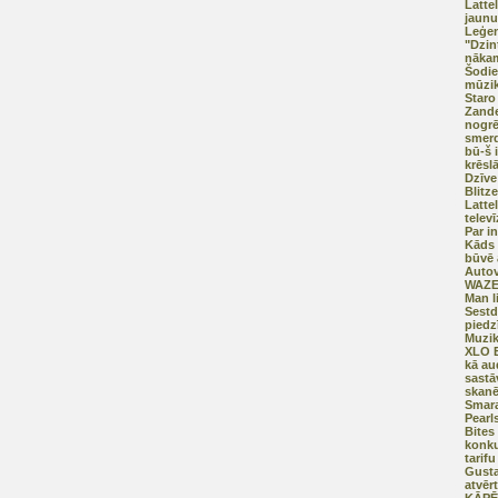
Latte
jaun
Leģen
"Dzin
nākam
Šodie
mūzik
Staro
Zand
nogrē
smerd
bū-š 
krēsl
Dzīve
Blitz
Latte
telev
Par i
Kāds 
būvē 
Autova
WAZ
Man l
Sestd
piedz
Muzik
XLO E
kā au
sastā
skanē
Smara
Pearl
Bites
konku
tarif
Gusta
atvēr