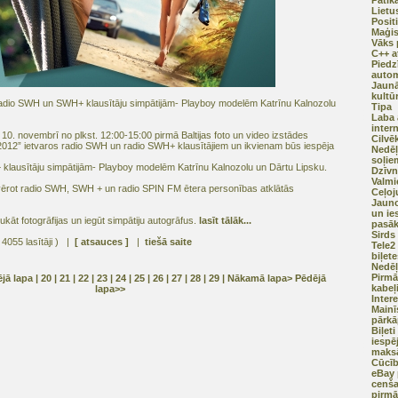
Patīk
Lietu
Posit
Maģis
Vāks 
C++ a
Piedz
auto
Jaunā
kultū
 Radio SWH un SWH+ klausītāju simpātijām- Playboy modelēm Katrīnu Kalnozolu
Tipa
Laba 
intern
 10. novembrī no plkst. 12:00-15:00 pirmā Baltijas foto un video izstādes
Cilvē
2012” ietvaros radio SWH un radio SWH+ klausītājiem un ikvienam būs iespēja
Nedēļ
soļie
lausītāju simpātijām- Playboy modelēm Katrīnu Kalnozolu un Dārtu Lipsku.
Dzīvn
Valmi
vērot radio SWH, SWH + un radio SPIN FM ētera personības atklātās
Ceļoj
Jauno
un ie
ukāt fotogrāfijas un iegūt simpātiju autogrāfus.
lasīt tālāk...
pasā
Sirds
 4055 lasītāji ) |
[ atsauces ]
|
tiešā saite
Tele2
biļete
Nedēļ
Pirmā
ējā lapa
| 20 |
21
|
22
|
23
|
24
|
25
|
26
|
27
|
28
|
29
|
Nākamā lapa>
Pēdējā
kabeļ
lapa>>
Inter
Mainī
pārkā
Biļeti
iespē
maksā
Cūcīb
eBay 
cenša
pirmā