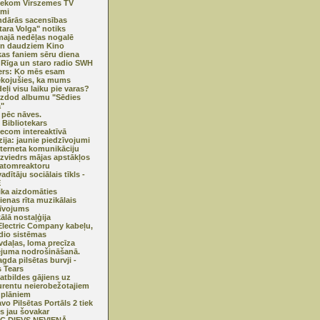
lekom Virszemes TV
umi
dārās sacensības
tara Volga" notiks
ajā nedēļas nogalē
n daudziem Kino
as faniem sēru diena
 Rīga un staro radio SWH
ers: Ko mēs esam
kojušies, ka mums
eļi visu laiku pie varas?
izdod albumu "Sēdies
ā"
 pēc nāves.
e Bibliotekars
lecom intereaktīvā
īzija: jaunie piedzīvojumi
nterneta komunikāciju
zviedrs mājas apstākļos
atomreaktoru
dītāju sociālais tīkls -
E
ika aizdomāties
ienas rīta muzikālais
īvojums
ālā nostaļģija
lectric Company kabeļu,
dio sistēmas
vdaļas, loma precīza
juma nodrošināšanā.
gda pilsētas burvji -
s Tears
 atbildes gājiens uz
rentu neierobežotajiem
u plāniem
vo Pilsētas Portāls 2 tiek
ts jau šovakar