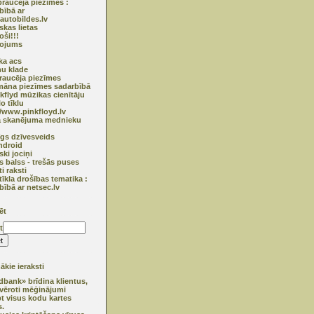
raucēja piezīmes :
bībā ar
utobildes.lv
skas lietas
oši!!!
ņojums
ska acs
u klade
raucēja piezīmes
āna piezīmes sadarbībā
nkflyd mūzikas cienītāju
o tīklu
//www.pinkfloyd.lv
ā skanējuma mednieku
īgs dzīvesveids
ndroid
ski jociņi
s balss - trešās puses
ti raksti
tīkla drošības tematika :
bībā ar netsec.lv
ēt
t
kie ieraksti
bank» brīdina klientus,
vēroti mēģinājumi
pt visus kodu kartes
.