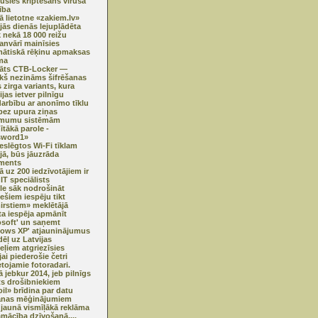
usies kriptēšans vīrusa
ība
ā lietotne «zakiem.lv»
jās dienās lejuplādēta
k nekā 18 000 reižu
janvārī mainīsies
ātiskā rēķinu apmaksas
ma
klāts CTB-Locker —
ekš nezināms šifrēšanas
 zirga variants, kura
jas ietver pilnīgu
darbību ar anonīmo tīklu
ez upura ziņas
mumu sistēmām
ītākā parole -
sword1»
ieslēgtos Wi-Fi tīklam
ijā, būs jāuzrāda
ments
ā uz 200 iedzīvotājiem ir
IT speciālists
e sāk nodrošināt
iešiem iespēju tikt
irstiem» meklētājā
ta iespēja apmānīt
osoft' un saņemt
ows XP' atjauninājumus
ēļ uz Latvijas
eļiem atgriezīsies
jai piederošie četri
etojamie fotoradari.
ā jebkur 2014, jeb pilnīgs
ts drošibniekiem
oil» brīdina par datu
anas mēģinājumiem
jaunā vismīļākā reklāma
amācība dzīvošanā....