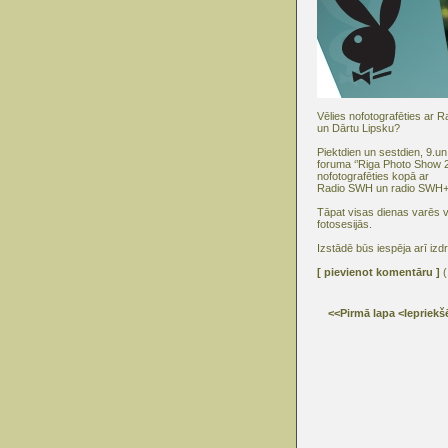
Vēlies nofotografēties ar
un Dārtu Lipsku?
Piektdien un sestdien, 9.un
foruma ‘’Riga Photo Show 
nofotografēties kopā ar
Radio SWH un radio SWH+ k
Tāpat visas dienas varēs 
fotosesijās.
Izstādē būs iespēja arī izdr
[ pievienot komentāru ]
(
<<Pirmā lapa
<Iepriekš