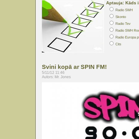
Aptauja: Kāds i
Radio SWH
Skonto
Radio Tev
Radio SWH Ro
Radio Europa p
Cits
Svini kopā ar SPIN FM!
5/11/12 11:46
Autors: Mr. Jones