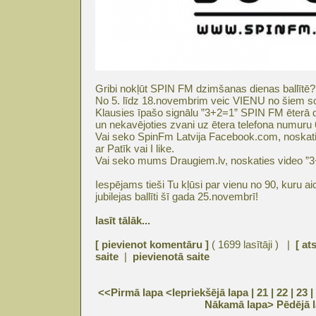
Gribi nokļūt SPIN FM dzimšanas dienas ballītē?
No 5. līdz 18.novembrim veic VIENU no šiem s
Klausies īpašo signālu ”3+2=1” SPIN FM ēterā d
un nekavējoties zvani uz ētera telefona numuru
Vai seko SpinFm Latvija Facebook.com, noskat
ar Patīk vai I like.
Vai seko mums Draugiem.lv, noskaties video ”3
Iespējams tieši Tu kļūsi par vienu no 90, kuru 
jubilejas ballīti šī gada 25.novembrī!
lasīt tālāk...
[ pievienot komentāru ]
( 1699 lasītāji ) |
[ at
saite
|
pievienotā saite
<<Pirmā lapa
<Iepriekšējā lapa
| 21 |
22
|
23
|
Nākamā lapa>
Pēdējā 