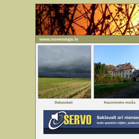
www.noverotajs.lv
Dabasskati
Kaucmindes muiža