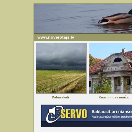
www.noverotajs.lv
Dabasskati
Kaucmindes muiža