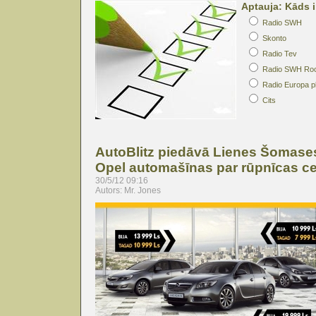
Aptauja: Kāds i
Radio SWH
Skonto
Radio Tev
Radio SWH Ro
Radio Europa p
Cits
AutoBlitz piedāvā Lienes Šomase
Opel automašīnas par rūpnīcas 
30/5/12 09:16
Autors: Mr. Jones