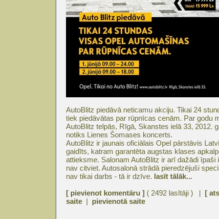
AutoBlitz piedāvā neticamu akciju. Tikai 24 st
tiek piedāvātas par rūpnīcas cenām. Par godu
AutoBlitz telpās, Rīgā, Skanstes ielā 33, 2012. g
notiks Lienes Šomases koncerts.
AutoBlitz ir jaunais oficiālais Opel pārstāvis Latvij
gaidīts, katram garantēta augstas klases apkalp
attieksme. Salonam AutoBlitz ir arī dažādi īpaši
nav citviet. Autosalonā strādā pieredzējuši spec
nav tikai darbs - tā ir dzīve.
lasīt tālāk...
[ pievienot komentāru ]
( 2492 lasītāji ) |
[ at
saite
|
pievienotā saite