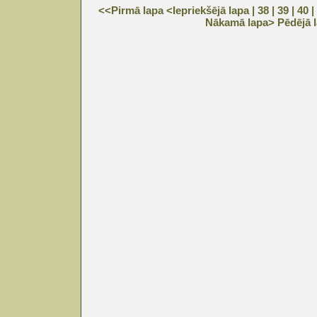
<<Pirmā lapa
<Iepriekšējā lapa
| 38 |
39
|
40
|
Nākamā lapa>
Pēdējā 