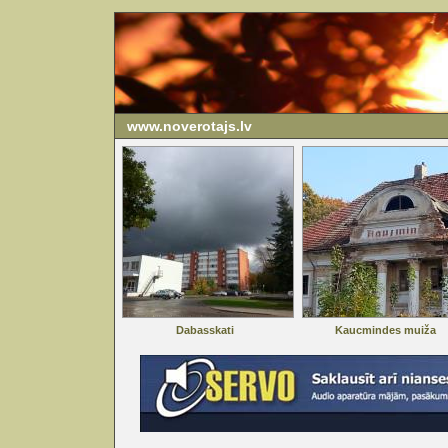
www.noverotajs.lv
Dabasskati
Kaucmindes muiža