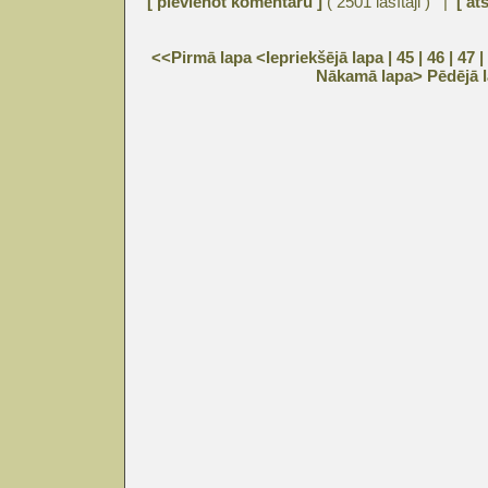
[ pievienot komentāru ]
( 2501 lasītāji ) |
[ at
<<Pirmā lapa
<Iepriekšējā lapa
| 45 |
46
|
47
|
Nākamā lapa>
Pēdējā 