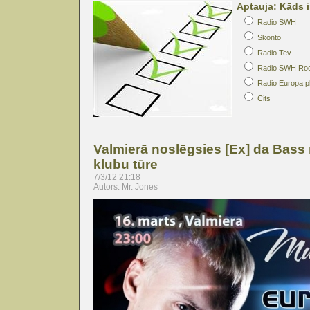
Aptauja: Kāds i
Radio SWH
Skonto
Radio Tev
Radio SWH Ro
Radio Europa p
Cits
Valmierā noslēgsies [Ex] da Bass 
klubu tūre
7/3/12 21:18
Autors: Mr. Jones