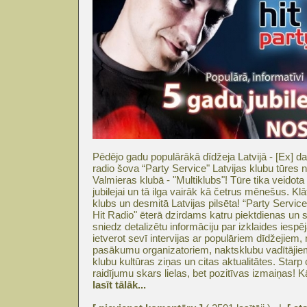
Pēdējo gadu populārākā dīdžeja Latvijā - [Ex] d
radio šova “Party Service" Latvijas klubu tūres
Valmieras klubā - "Multiklubs"! Tūre tika veidot
jubilejai un tā ilga vairāk kā četrus mēnešus. Klā
klubs un desmitā Latvijas pilsēta! “Party Servic
Hit Radio" ēterā dzirdams katru piektdienas un
sniedz detalizētu informāciju par izklaides iespēj
ietverot sevī intervijas ar populāriem dīdžejie
pasākumu organizatoriem, naktsklubu vadītājiem
klubu kultūras ziņas un citas aktualitātes. Starp
raidījumu skars lielas, bet pozitīvas izmaiņas! K
lasīt tālāk...