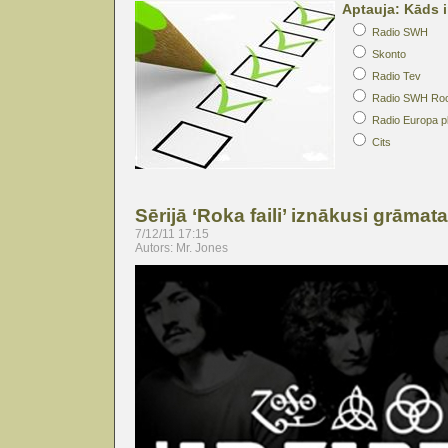
Aptauja: Kāds i
Radio SWH
Skonto
Radio Tev
Radio SWH Ro
Radio Europa p
Cits
Sērijā ‘Roka faili’ iznākusi grām
7/12/11 17:15
Autors: Mr. Jones