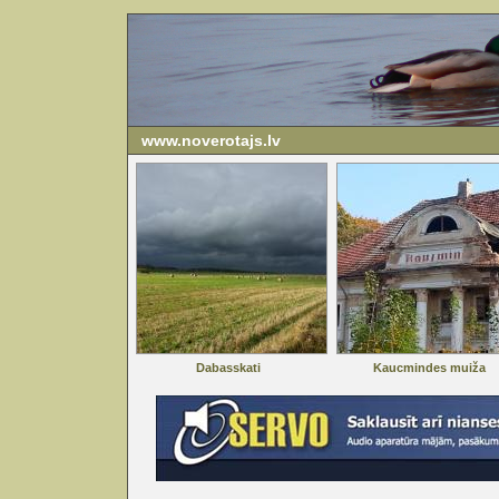
www.noverotajs.lv
Dabasskati
Kaucmindes muiža