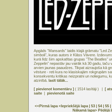
Apgāds "Mansards" laidis klajā grāmatu "Led Zep
simboli", kuras autors ir Klāss Vāvere. Izdevums 
kurā līdz šim apskatītas grupas "The Beatles" u
Zeppelin" nepastāv jau vairāk kā 30 gadu, taču 
arvien jaunas paaudzes. Tikpat aizraujoša kā g
vēsture - reti kura no klasiskajām rokgrupām sav
konsekventu kritikas neizpratni un noliegumu, k
atzinībā.
lasīt tālāk...
[ pievienot komentāru ]
( 1514 lasītāji ) |
[ at
saite
|
pievienotā saite
<<Pirmā lapa
<Iepriekšējā lapa
| 53 |
54
|
55
|
Nākamā lapa>
Pēdējā 