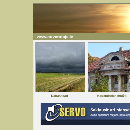
www.noverotajs.lv
Dabasskati
Kaucmindes muiža