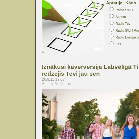
Aptauja: Kāds i
Radio SWH
Skonto
Radio Tev
Radio SWH Ro
Radio Europa p
Cits
Iznākusi kaverversija Labvēlīgā T
redzējis Tevi jau sen
26/9/11 19:07
Autors: Mr. Jones