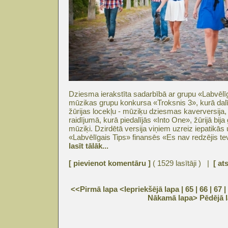
Dziesma ierakstīta sadarbībā ar grupu «Labvēlī
mūzikas grupu konkursa «Troksnis 3», kurā dalī
žūrijas locekļu - mūziķu dziesmas kaverversija,
raidījumā, kurā piedalījās «Into One», žūrijā bij
mūziķi. Dzirdētā versija viņiem uzreiz iepatikās 
«Labvēlīgais Tips» finansēs «Es nav redzējis tevi
lasīt tālāk...
[ pievienot komentāru ]
( 1529 lasītāji ) |
[ at
<<Pirmā lapa
<Iepriekšējā lapa
| 65 |
66
|
67
|
Nākamā lapa>
Pēdējā 