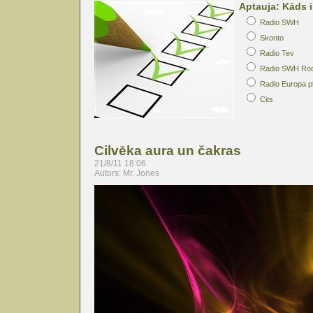
Aptauja: Kāds i
Radio SWH
Skonto
Radio Tev
Radio SWH Ro
Radio Europa p
Cits
Cilvēka aura un čakras
21/8/11 18:06
Autors: Mr. Jones