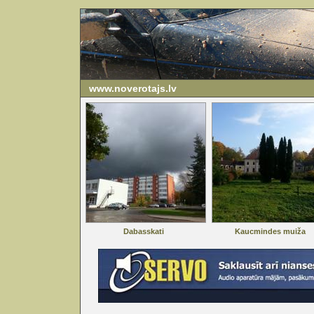
www.noverotajs.lv
Dabasskati
Kaucmindes muiža