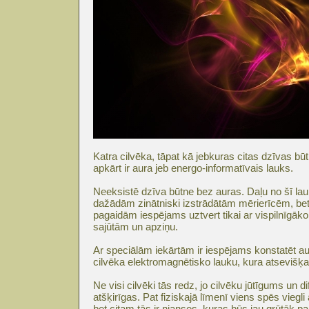
Katra cilvēka, tāpat kā jebkuras citas dzīvas b
apkārt ir aura jeb energo-informatīvais lauks.
Neeksistē dzīva būtne bez auras. Daļu no šī lau
dažādām zinātniski izstrādātām mērierīcēm, b
pagaidām iespējams uztvert tikai ar vispilnīgāko
sajūtām un apziņu.
Ar speciālām iekārtām ir iespējams konstatēt a
cilvēka elektromagnētisko lauku, kura atsevišķ
Ne visi cilvēki tās redz, jo cilvēku jūtīgums un 
atšķirīgas. Pat fiziskajā līmenī viens spēs viegli 
bet citam tās ir nianses, kuras būs jau grūtāk