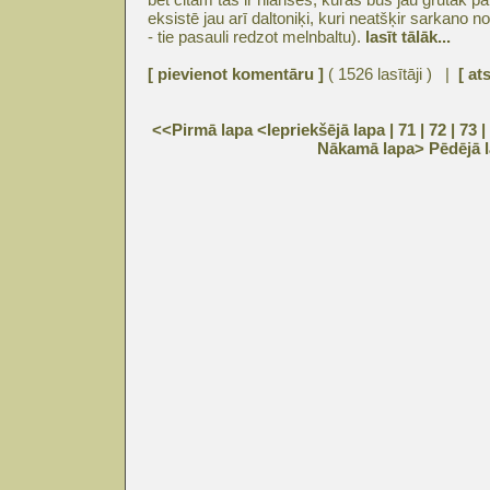
eksistē jau arī daltoniķi, kuri neatšķir sarkano n
- tie pasauli redzot melnbaltu).
lasīt tālāk...
[ pievienot komentāru ]
( 1526 lasītāji ) |
[ at
<<Pirmā lapa
<Iepriekšējā lapa
| 71 |
72
|
73
|
Nākamā lapa>
Pēdējā 