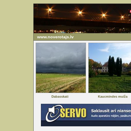
www.noverotajs.lv
Dabasskati
Kaucmindes muiža