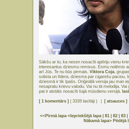
Sākšu ar to, ka nesen nosacīti aptīriju vienu kr
interesantus dziesmu remixus. Esmu nolēmis ar
arī Jūs. Te nu būs pirmais.
Viktora Coja
, grupa
solista un līdera, dziesma par cigarešu paciņu. Ir 
dziesmā ir tik īpašs. Oriģinālā versija jau man i
nesapratu krievu valodu. Vai nu tā melodija. Vai ģ
pat ir atstāts nosacīti šajā mūsdienu versijā.
lasī
[ 1 komentārs ]
( 3339 lasītāji ) |
[ atsauces ]
<<Pirmā lapa
<Iepriekšējā lapa
| 81 |
82
|
83
|
Nākamā lapa>
Pēdējā 