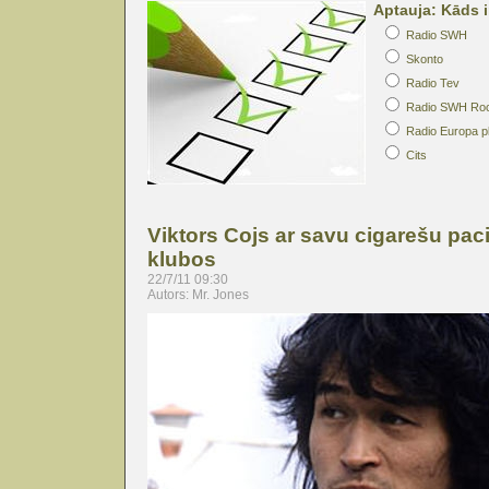
Aptauja: Kāds i
Radio SWH
Skonto
Radio Tev
Radio SWH Ro
Radio Europa p
Cits
Viktors Cojs ar savu cigarešu pa
klubos
22/7/11 09:30
Autors: Mr. Jones