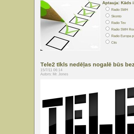
Aptauja: Kāds i
Radio SWH
Skonto
Radio Tev
Radio SWH Ro
Radio Europa p
Cits
Tele2 tīkls nedēļas nogalē būs b
15/7/11 06:14
Autors: Mr. Jones