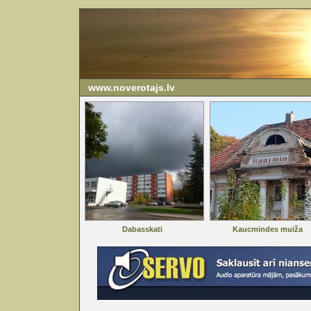
www.noverotajs.lv
Dabasskati
Kaucmindes muiža