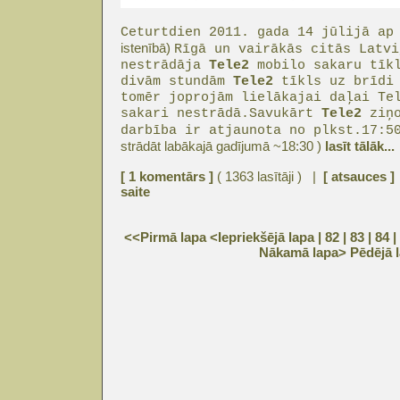
Ceturtdien 2011. gada 14 jūlijā a
istenībā)
Rīgā un vairākās citās Latvi
nestrādāja
Tele2
mobilo sakaru tīkl
divām stundām
Tele2
tīkls uz brīdi 
tomēr joprojām lielākajai daļai Te
sakari nestrādā.Savukārt
Tele2
ziņo
darbība ir atjaunota no plkst.17:
strādāt labākajā gadījumā ~18:30 )
lasīt tālāk...
[ 1 komentārs ]
( 1363 lasītāji ) |
[ atsauces ]
saite
<<Pirmā lapa
<Iepriekšējā lapa
| 82 |
83
|
84
|
Nākamā lapa>
Pēdējā 