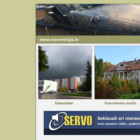
www.noverotajs.lv
Dabasskati
Kaucmindes muiža