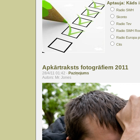
Aptauja: Kāds i
Radio SWH
Skonto
Radio Tev
Radio SWH Ro
Radio Europa p
Cits
Apkārtraksts fotogrāfiem 2011
28/4/11 01:42 -
Paziņojums
Autors: Mr. Jones