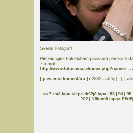
Sveiks Fotogrāf!
Piebiedrojies Fotoklubam pavasara plenērā Vi
7.maijā!
http://www.fotosiena.lv/index.php?name= ...
[ pievienot komentāru ]
( 2333 lasītāji ) |
[ at
<<Pirmā lapa
<Iepriekšējā lapa
| 93 |
94
|
95
102
|
Nākamā lapa>
Pēdēj