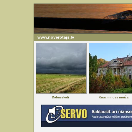
www.noverotajs.lv
Dabasskati
Kaucmindes muiža