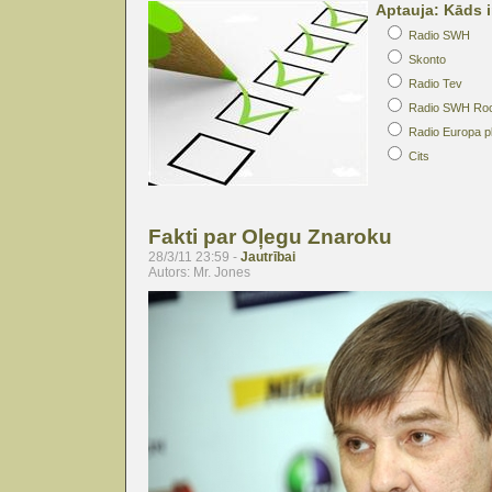
Aptauja: Kāds i
Radio SWH
Skonto
Radio Tev
Radio SWH Ro
Radio Europa p
Cits
Fakti par Oļegu Znaroku
28/3/11 23:59 -
Jautrībai
Autors: Mr. Jones