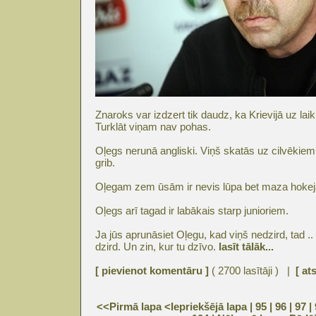
Znaroks var izdzert tik daudz, ka Krievijā uz laik
Turklāt viņam nav pohas.
Oļegs nerunā angliski. Viņš skatās uz cilvēkiem, 
grib.
Oļegam zem ūsām ir nevis lūpa bet maza hokej
Oļegs arī tagad ir labākais starp junioriem.
Ja jūs aprunāsiet Oļegu, kad viņš nedzird, tad ..
dzird. Un zin, kur tu dzīvo.
lasīt tālāk...
[ pievienot komentāru ]
( 2700 lasītāji ) |
[ at
<<Pirmā lapa
<Iepriekšējā lapa
| 95 |
96
|
97
|