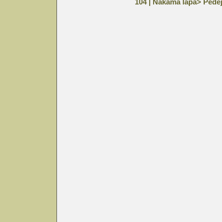
104
|
Nākamā lapa>
Pēdēj