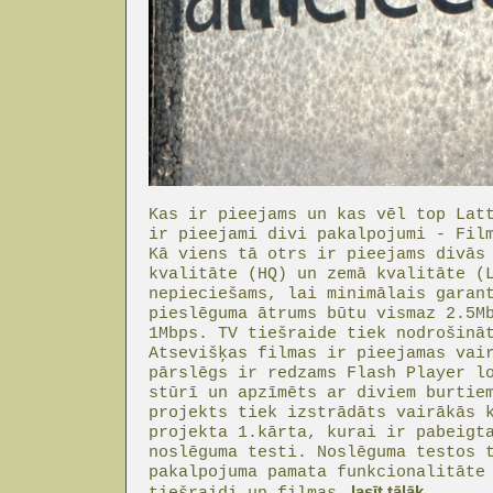
Kas ir pieejams un kas vēl top Lat
ir pieejami divi pakalpojumi - Fil
Kā viens tā otrs ir pieejams divās
kvalitāte (HQ) un zemā kvalitāte (
nepieciešams, lai minimālais garan
pieslēguma ātrums būtu vismaz 2.5M
1Mbps. TV tiešraide tiek nodrošinā
Atsevišķas filmas ir pieejamas vai
pārslēgs ir redzams Flash Player l
stūrī un apzīmēts ar diviem burtie
projekts tiek izstrādāts vairākās 
projekta 1.kārta, kurai ir pabeigt
noslēguma testi. Noslēguma testos 
pakalpojuma pamata funkcionalitāte
lasīt tālāk...