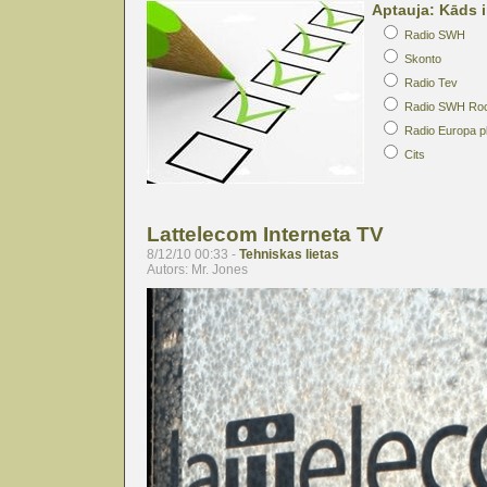
Aptauja: Kāds i
Radio SWH
Skonto
Radio Tev
Radio SWH Ro
Radio Europa p
Cits
Lattelecom Interneta TV
8/12/10 00:33 -
Tehniskas lietas
Autors: Mr. Jones