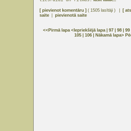
tiešraidi un filmas.
[ pievienot komentāru ]
( 1505 lasītāji ) |
[ at
saite
|
pievienotā saite
<<Pirmā lapa
<Iepriekšējā lapa
| 97 |
98
|
99
105
|
106
|
Nākamā lapa>
Pē