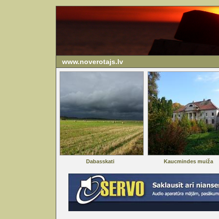
www.noverotajs.lv
Dabasskati
Kaucmindes muiža