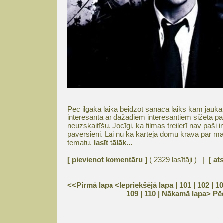
Pēc ilgāka laika beidzot sanāca laiks kam jauka
interesanta ar dažādiem interesantiem sižeta p
neuzskaitīšu. Jocīgi, ka filmas treilerī nav paši 
pavērsieni. Lai nu kā kārtējā domu krava par man
tematu.
lasīt tālāk...
[ pievienot komentāru ]
( 2329 lasītāji ) |
[ at
<<Pirmā lapa
<Iepriekšējā lapa
| 101 |
102
|
10
109
|
110
|
Nākamā lapa>
Pē