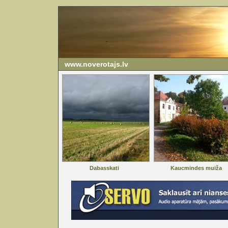
www.noverotajs.lv
Dabasskati
Kaucmindes muiža