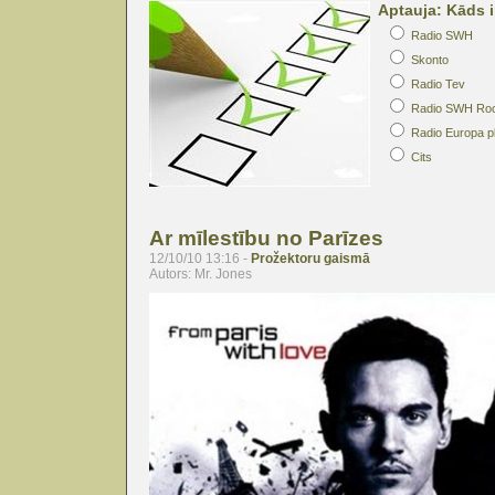
Aptauja: Kāds i
Radio SWH
Skonto
Radio Tev
Radio SWH Ro
Radio Europa p
Cits
Ar mīlestību no Parīzes
12/10/10 13:16 -
Prožektoru gaismā
Autors: Mr. Jones