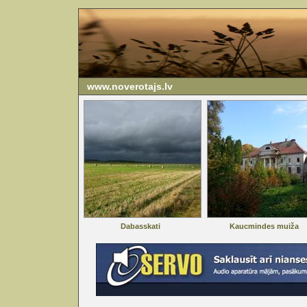
www.noverotajs.lv
Dabasskati
Kaucmindes muiža