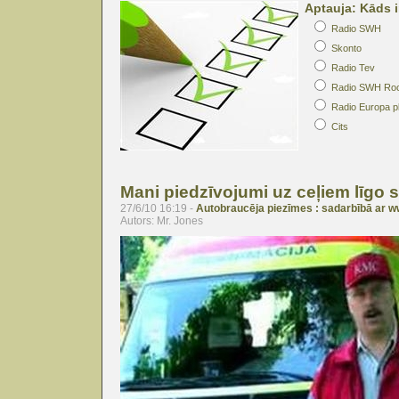
Aptauja: Kāds i
Radio SWH
Skonto
Radio Tev
Radio SWH Ro
Radio Europa p
Cits
Mani piedzīvojumi uz ceļiem līgo
27/6/10 16:19 -
Autobraucēja piezīmes : sadarbībā ar w
Autors: Mr. Jones