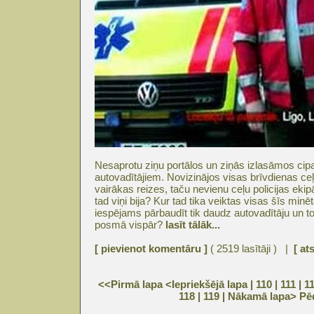
Nesaprotu ziņu portālos un ziņās izlasāmos cip
autovadītājiem. Novizinājos visas brīvdienas ce
vairākas reizes, taču nevienu ceļu policijas ekip
tad viņi bija? Kur tad tika veiktas visas šīs min
iespējams pārbaudīt tik daudz autovadītāju un t
posmā vispār?
lasīt tālāk...
[ pievienot komentāru ]
( 2519 lasītāji ) |
[ at
<<Pirmā lapa
<Iepriekšējā lapa
| 110 |
111
|
1
118
|
119
|
Nākamā lapa>
Pē