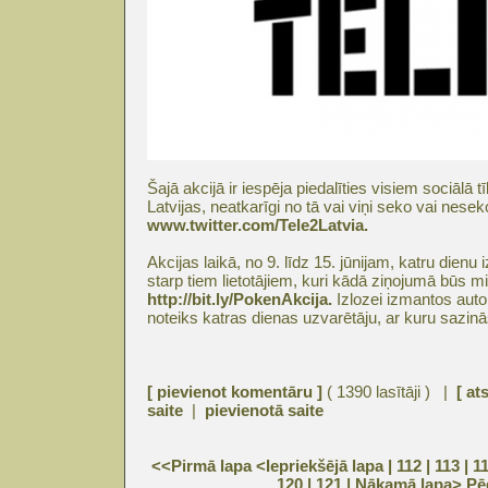
Šajā akcijā ir iespēja piedalīties visiem sociālā t
Latvijas, neatkarīgi no tā vai viņi seko vai nese
www.twitter.com/Tele2Latvia.
Akcijas laikā, no 9. līdz 15. jūnijam, katru dien
starp tiem lietotājiem, kuri kādā ziņojumā būs mi
http://bit.ly/PokenAkcija.
Izlozei izmantos auto
noteiks katras dienas uzvarētāju, ar kuru sazinā
[ pievienot komentāru ]
( 1390 lasītāji ) |
[ at
saite
|
pievienotā saite
<<Pirmā lapa
<Iepriekšējā lapa
| 112 |
113
|
1
120
|
121
|
Nākamā lapa>
Pē