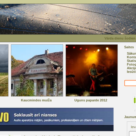
Vārda dienu šodien 
Saites
Sāku
Konta
Statis
Fotog
Akcij
Iesūt
Kaucmindes muiža
Uguns paparde 2012
Jaunum
Iev