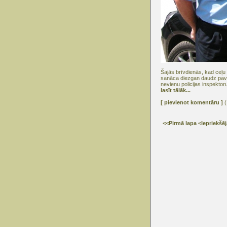
Šajās brīvdienās, kad ceļu 
sanāca diezgan daudz pavad
nevienu policijas inspektor
lasīt tālāk...
[ pievienot komentāru ]
(
<<Pirmā lapa
<Iepriekšē