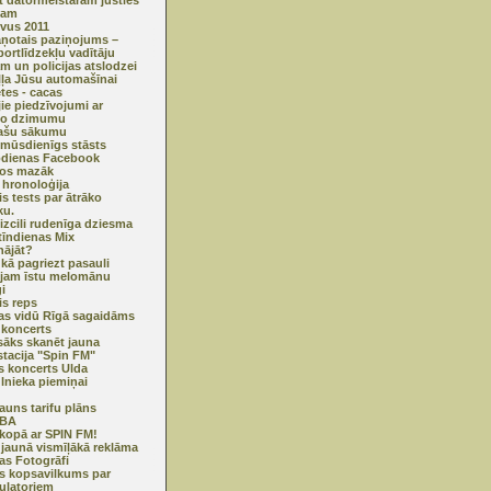
kt datormeistaram justies
tam
ivus 2011
ņotais paziņojums –
portlīdzekļu vadītāju
ām un policijas atslodzei
eļļa Jūsu automašīnai
etes - cacas
jie piedzīvojumi ar
jo dzimumu
pašu sākumu
mūsdienīgs stāsts
odienas Facebook
os mazāk
 hronoloģija
is tests par ātrāko
ku.
izcili rudenīga dziesma
tīndienas Mix
nājāt?
 kā pagriezt pasauli
jam īstu melomānu
i
is reps
as vidū Rīgā sagaidāms
 koncerts
sāks skanēt jauna
stacija "Spin FM"
s koncerts Ulda
lnieka piemiņai
auns tarifu plāns
ĪBA
 kopā ar SPIN FM!
jaunā vismīļākā reklāma
jas Fotogrāfi
ls kopsavilkums par
ulatoriem