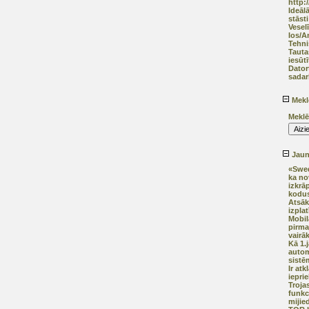
http:
Ideāl
stāsti
Vesel
Ios/A
Tehni
Tauta
iesūtī
Dator
sadar
Mekl
Meklē
Jaunā
«Swed
ka no
izkrā
kodus
Atsāk
izplat
Mobil
pirma
vairā
Kā 1.
autom
sistē
Ir at
iepri
Trojas
funkci
mijie