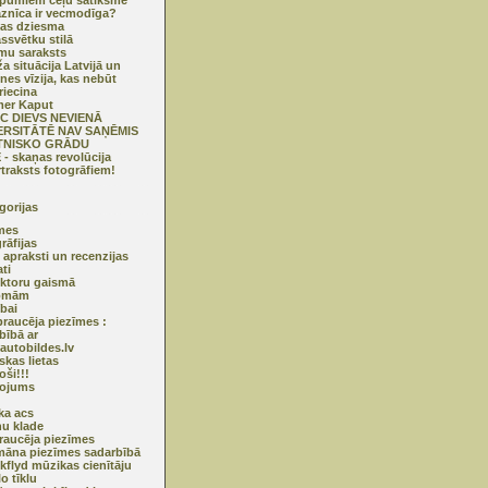
pumiem ceļu satiksmē
aznīca ir vecmodīga?
as dziesma
ssvētku stilā
mu saraksts
ža situācija Latvijā un
nes vīzija, kas nebūt
riecina
er Kaput
C DIEVS NEVIENĀ
ERSITĀTĒ NAV SAŅĒMIS
TNISKO GRĀDU
- skaņas revolūcija
traksts fotogrāfiem!
gorijas
mes
rāfijas
 apraksti un recenzijas
ti
ktoru gaismā
omām
ībai
raucēja piezīmes :
bībā ar
utobildes.lv
skas lietas
oši!!!
ņojums
ska acs
u klade
raucēja piezīmes
āna piezīmes sadarbībā
nkflyd mūzikas cienītāju
o tīklu