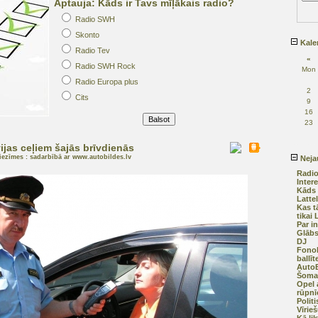
Aptauja: Kāds ir Tavs mīļākais radio?
Radio SWH
Skonto
Kale
Radio Tev
«
Radio SWH Rock
Mon
Radio Europa plus
2
Cits
9
16
23
ijas ceļiem šajās brīvdienās
iezīmes : sadarbībā ar www.autobildes.lv
Nejau
Radio
Inter
Kāds 
Lattel
Kas t
tikai 
Par i
Glābs
DJ
Fonok
ballīt
AutoB
Šomas
Opel 
rūpnī
Polit
Vīrie