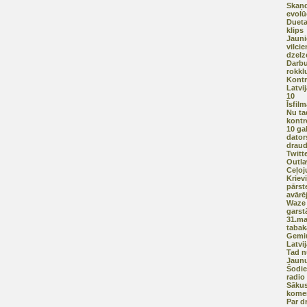
Skaņd
evolū
Dueta
klips
Jauni
vilcie
dzelz
Darbu
rokkl
Kontr
Latvi
10
Īsfil
Nu ta
kontr
10 ga
dator
drau
Twitt
Outla
Ceļoj
Kriev
pārst
avārē
Waze 
garst
31.ma
tabak
Gemiu
Latvi
Tad n
Jaunu
Šodie
radio
Sākus
komen
Par d