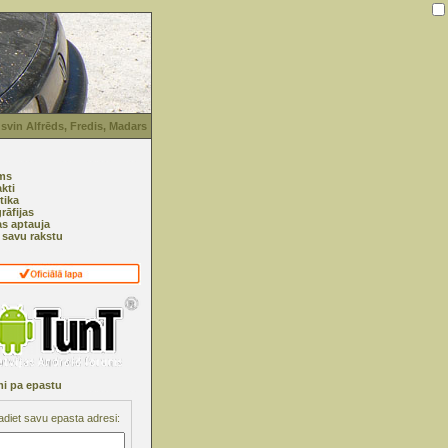
svin Alfrēds, Fredis, Madars
ms
kti
tika
rāfijas
as aptauja
i savu rakstu
i pa epastu
adiet savu epasta adresi: