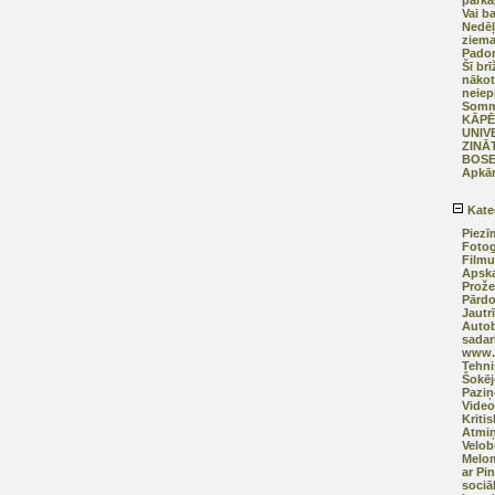
pārkā
Vai b
Nedēļ
ziema
Pado
Šī brī
nākot
neiep
Somm
KĀPĒ
UNIV
ZINĀ
BOSE 
Apkār
Kate
Piezī
Fotog
Filmu
Apska
Prože
Pārd
Jautr
Autob
sadar
www.a
Tehni
Šokēj
Pazi
Video
Kriti
Atmiņ
Velob
Melom
ar Pi
sociāl