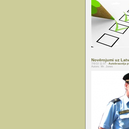
Novērojumi uz Latv
7/6/10 11:07 -
Autobraucēja p
Autors: Mr. Jones