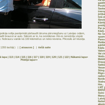
Kā li
gaidī
Posit
Saska
trans
ērtīb
Īstā 
Sievi
Kārtē
pretē
Par 
Kāds 
policija solīja pastiprināti pārbaudīt ātruma pārsniegšanu uz Latvijas ceļiem,
No š
īt braucot ar auto. Sāksim ar to, ka sestdienas rītā es neredzēju vispār
spam
u. Nobraucu vairāk kā 100 kilometrus un nekā neviena. Pīkstulis arī klusēja.
Parex
Reāla
pārlū
 1355 lasītāji ) |
[ atsauces ]
|
tiešā saite
Kāda 
Valen
Vai zi
Veids
jā lapa
| 113 |
114
|
115
|
116
|
117
|
118
|
119
|
120
|
121
|
122
|
Nākamā lapa>
Meklē
Pēdējā lapa>>
Draug
Salda
Vasar
Sting
Rīgā 
radio
Notik
Stabu
Hm..
LMT j
BRĪV
Svini
Mana 
Latvi
Nelie
akum