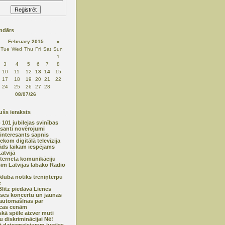
ndārs
February 2015
»
Tue
Wed
Thu
Fri
Sat
Sun
1
3
4
5
6
7
8
10
11
12
13
14
15
17
18
19
20
21
22
24
25
26
27
28
08/07/26
šs ieraksts
 101 jubilejas svinības
esanti novērojumi
interesants sapnis
ekom digitālā televīzija
āds laikam iespējams
Latvijā
nterneta komunikāciju
im Latvijas labāko Radio
lubā notiks treniņtērpu
e
litz piedāvā Lienes
es koncertu un jaunas
automašīnas par
cas cenām
iskā spēle aizver muti
šu diskriminācijai Nē!