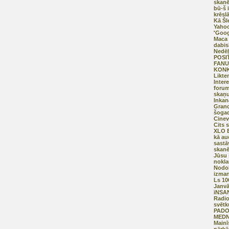
skanē
bū-š 
krēsl
Kā Šl
Yahoo
'Goog
Maca 
dabis
Nedēļ
POSI
FANU
KON
Likte
Inter
forum
skaņu
Inka
Grand
šogad
Cinev
Cits 
XLO E
kā au
sastā
skanē
Jūsu s
nokla
Nodok
izman
Ls 10
Janvā
iNSAN
Radi
svētk
PADO
MEDN
Mainī