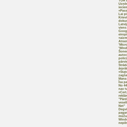
TOR b
Uzņē
iecien
«Pas
Lai p
Kriev
doku
Latvij
viens 
Googl
eirop
«aizm
Atras
'Micr
'Wind
Šoned
autoc
polici
pārvi
Strād
ārprā
«Stat
zagš
Mana 
Īsa p
No 44
nav t
«Cert
reklā
"Pārd
vesel
Net"
Degvi
pagar
mūžu
Windo
nepil