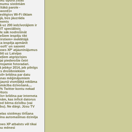
ez upura ziņas
mumu sistēmām
ītākā parole -
sword1»
ieslēgtos Wi-Fi tīklam
ijā, būs jāuzrāda
ments
ā uz 200 iedzīvotājiem ir
IT speciālists
e sāk nodrošināt
iešiem iespēju tikt
irstiem» meklētājā
ta iespēja apmānīt
osoft' un saņemt
ows XP' atjauninājumus
ēļ uz Latvijas
eļiem atgriezīsies
jai piederošie četri
etojamie fotoradari.
ā jebkur 2014, jeb pilnīgs
ts drošibniekiem
oil» brīdina par datu
anas mēģinājumiem
jaunā vismīļākā reklāma
amācība dzīvošanā....
% Twitter kontu nekad
vītots
.lv» brīdina par interneta
mām, kas inficē datorus
od bērna dzīvību (vai
ību). Ne dārgi. Jūsu TV
elas sistēmas tīrīšana
ina automašīnas dzinēja
ws XP atbalsts vēl tikai
nu mēnesi