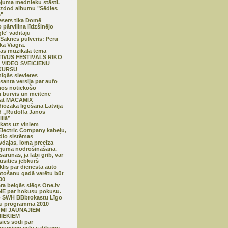
juma mednieku stāsti.
izdod albumu "Sēdies
ā"
esers tika Domē
 pārvilina līdzšinējo
le' vadītāju
Saknes pulveris: Peru
kā Viagra.
as muzikālā tēma
TIVUS FESTIVĀLS RĪKO
 VIDEO SVEICIENU
KURSU
nīgās sievietes
esanta versija par aufo
os notiekošo
 burvis un meitene
nat MACAMIX
iozākā līgošana Latvijā
 „Rūdolfa Jāņos
illā”
skats uz viņiem
lectric Company kabeļu,
dio sistēmas
vdaļas, loma precīza
juma nodrošināšanā.
arunas, ja labi grib, var
usīties jebkurš
lis par dienesta auto
tošanu gadā varētu būt
00
ra beigās slēgs One.lv
E par hokusu pokusu.
o SWH BBbrokastu Līgo
u programma 2010
MI JAUNAJIEM
IEKIEM
sies sodi par