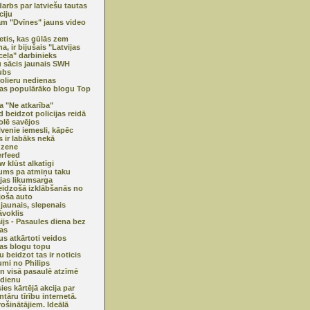
arbs par latviešu tautas
ciju
m "Dvīnes" jauns video
etis, kas gūlās zem
na, ir bijušais "Latvijas
ceļa" darbinieks
 sācis jaunais SWH
ubs
olieru nedienas
jas populārāko blogu Top
ma "Ne atkarība"
d beidzot policijas reidā
olē savējos
lvenie iemesli, kāpēc
s ir labāks nekā
dzene
erfeed
w klūst alkatīgi
ums pa atmiņu taku
ijas likumsarga
eidzošā izklābšanās no
joša auto
jaunais, slepenais
āvoklis
ijs - Pasaules diena bez
as
s atkārtoti veidos
jas blogu topu
u beidzot tas ir noticis
mi no Philips
n visā pasaulē atzīmē
 dienu
ies kārtējā akcija par
tāru tīrību internetā.
rošinātājiem. Ideālā