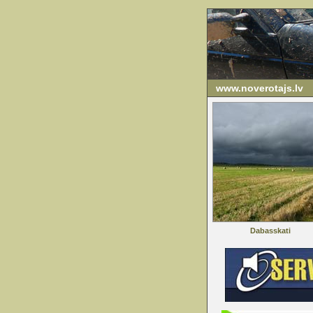
www.noverotajs.lv
Dabasskati