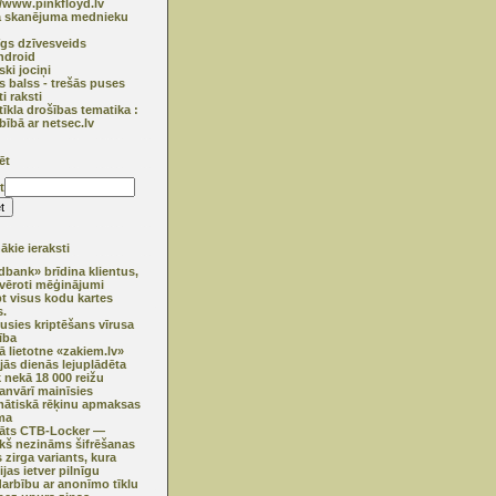
//www.pinkfloyd.lv
ā skanējuma mednieku
īgs dzīvesveids
ndroid
ski jociņi
s balss - trešās puses
ti raksti
tīkla drošības tematika :
bībā ar netsec.lv
ēt
t
kie ieraksti
bank» brīdina klientus,
vēroti mēģinājumi
pt visus kodu kartes
.
usies kriptēšans vīrusa
ība
ā lietotne «zakiem.lv»
jās dienās lejuplādēta
k nekā 18 000 reižu
janvārī mainīsies
ātiskā rēķinu apmaksas
ma
klāts CTB-Locker —
ekš nezināms šifrēšanas
 zirga variants, kura
jas ietver pilnīgu
darbību ar anonīmo tīklu