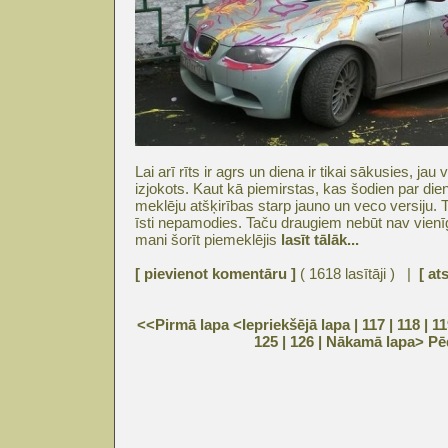
Lai arī rīts ir agrs un diena ir tikai sākusies, ja
izjokots. Kaut kā piemirstas, kas šodien par die
meklēju atšķirības starp jauno un veco versiju. Tā
īsti nepamodies. Taču draugiem nebūt nav vienīg
mani šorīt piemeklējis
lasīt tālāk...
[ pievienot komentāru ]
( 1618 lasītāji ) |
[ at
<<Pirmā lapa
<Iepriekšējā lapa
| 117 |
118
|
11
125
|
126
|
Nākamā lapa>
Pē