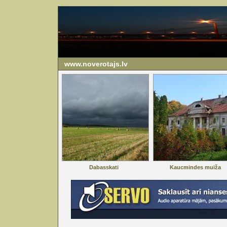
www.noverotajs.lv
Dabasskati
Kaucmindes muiža