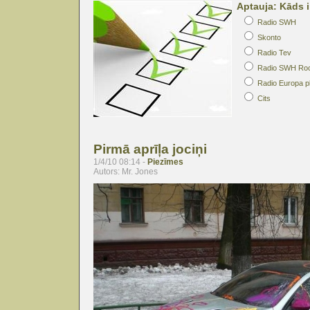
Aptauja: Kāds i
Radio SWH
Skonto
Radio Tev
Radio SWH Ro
Radio Europa p
Cits
Pirmā aprīļa jociņi
1/4/10 08:14 -
Piezīmes
Autors: Mr. Jones