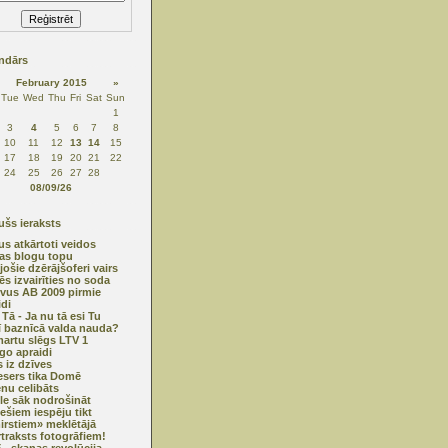
ndārs
February 2015
»
Tue
Wed
Thu
Fri
Sat
Sun
1
3
4
5
6
7
8
10
11
12
13
14
15
17
18
19
20
21
22
24
25
26
27
28
08/09/26
šs ieraksts
s atkārtoti veidos
jas blogu topu
jošie dzērājšoferi vairs
ēs izvairīties no soda
ivus AB 2009 pirmie
idi
 Tā - Ja nu tā esi Tu
rī baznīcā valda nauda?
martu slēgs LTV 1
go apraidi
s iz dzīves
esers tika Domē
enu celibāts
e sāk nodrošināt
iešiem iespēju tikt
irstiem» meklētājā
traksts fotogrāfiem!