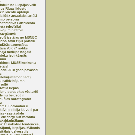
D
inieks no Liepājas velk
 uz Rīgas lidostu
veic klientu aptauju
ja lūdz atsaukties attēlā
amo personu
alternatīva Lattelecom
eta televīzijai
īvojumi Statoil
mazgātuvē
soft izstājas no MSNBC
idos savu ziņu portālu
dārās sacensības
tara Volga" notiks
ajā nedēļas nogalē
nieku iepirkšanās
dumi
idrots MUSE konkursa
ētājs!
mode 2010 gada pavasarī
s
bloku(interconnect)
u salīdzinājums
 rullē
ofila riepas
enu paradokss vēsturē!
e nu beidzot ir
ušies nofotografēt
ju
ms: Fotoradari ir
tīvi; policija kļuvusi par
jas» sastāvdaļu
o cik dārgi būt varonim
pakaļdarinājums
ja: IT nākotne tendences,
inājumi, iespējas. Mākonis
itālais dzīvesstils