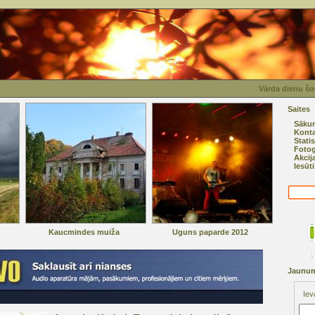
Vārda dienu šo
Saites
Sāku
Konta
Statis
Fotog
Akcij
Iesūt
Kaucmindes muiža
Uguns paparde 2012
Jaunum
Iev