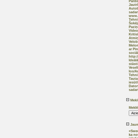
Pārd
Jautr
Autob
sadar
www.a
Tehni
Šokēj
Pazi
Video
Kriti
Atmiņ
Velob
Melom
ar Pi
sociāl
http:
Ideāl
stāsti
Vesel
Ios/A
Tehni
Tauta
iesūtī
Dator
sadar
Mekl
Meklē
Jaunā
«Swed
ka no