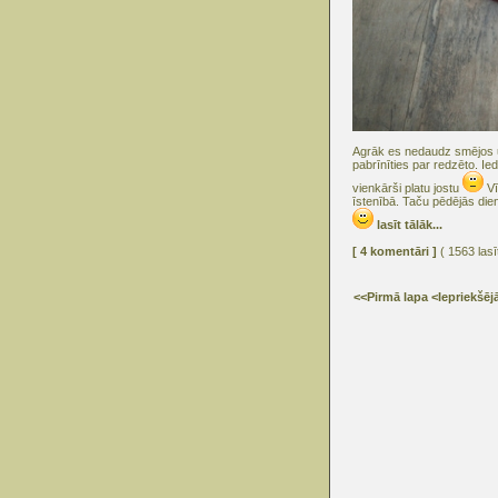
Agrāk es nedaudz smējos u
pabrīnīties par redzēto. Ie
vienkārši platu jostu
Vī
īstenībā. Taču pēdējās die
lasīt tālāk...
[ 4 komentāri ]
( 1563 lasī
<<Pirmā lapa
<Iepriekšēj