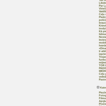
Tas m
Libid
Par L
Vīrieš
Valdī
Ceļu 
Piedz
polic
brauc
Kriev
invāz
Kā pi
lidma
Nosta
Ievies
mobil
Ivanā
«Din
Ir at
iepri
Trojas
funkci
mijie
TOR b
PADO
MEDN
Ceļu 
veikt
Pastn
Kate
Piezī
Fotog
Filmu
Apska
Prože