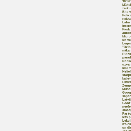
3002
Māksl
zārku
Bite 
Polici
redz
Laba 
intern
Piedz
auto
Micro
un ve
Leģen
"Dzin
nākam
Rīdzi
para
Noska
uzvar
Ielu 
Neliel
starp
kabeļ
Linux
Zempr
Mūsdi
Googl
saņēm
Latvi
Gobze
neefek
«mafi
Par t
lēts 
Lekci
izaic
un dig