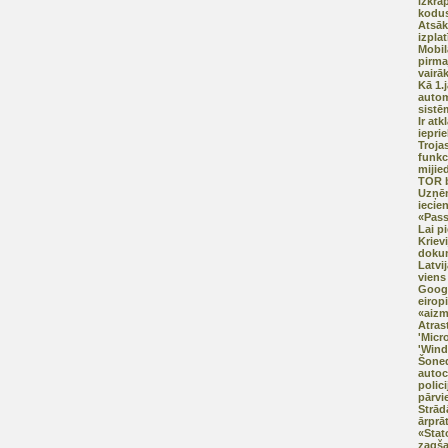
izkrā
kodus
Atsāk
izplat
Mobil
pirma
vairā
Kā 1.
autom
sistē
Ir at
iepri
Trojas
funkci
mijie
TOR b
Uzņē
iecien
«Pas
Lai p
Kriev
doku
Latvij
viens 
Googl
eirop
«aizm
Atras
'Micr
'Wind
Šoned
autoc
polici
pārvi
Strād
ārprā
«Stat
zagš