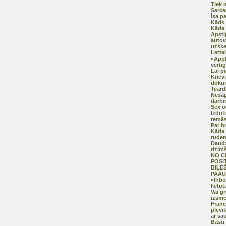
Tiek 
Sarka
Īsa p
Kāds 
Kāda 
Apsti
autov
uzska
Lattel
«Appl
vērt
Lai p
Kriev
doku
Teard
Nesap
darbi
Sex o
Izdot
remās
Par b
Kāda 
ruden
Daudz
dzimš
NO C
POSI
BIĻE
PAAU
«Inbox
lietot
Vai g
izsmē
Franc
plēvī
ar sa
Basu 