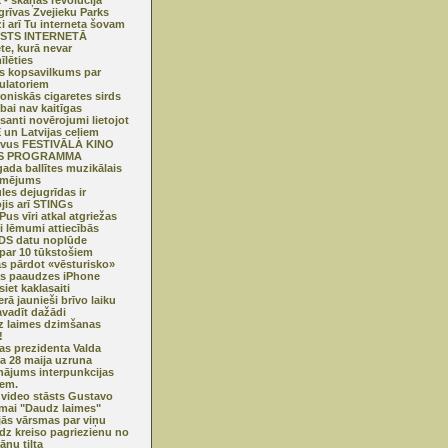
- skaņas revolūcija
grīvas Zvejieku Parks
zi arī Tu interneta šovam
STS INTERNETĀ
ete, kurā nevar
īlēties
ls kopsavilkums par
ulatoriem
roniskās cigaretes sirds
ībai nav kaitīgas
esanti novērojumi lietojot
un Latvijas ceļiem
ivus FESTIVĀLA KINO
S PROGRAMMA
ada ballītes muzikālais
rmējums
les dejugrīdas ir
ojis arī STINGs
Pus vīri atkal atgriežas
 lēmumi attiecībās
DS datu noplūde
par 10 tūkstošiem
s pārdot «vēsturisko»
s paaudzes iPhone
iet kaklasaiti
erā jaunieši brīvo laiku
avadīt dažādi
 laimes dzimšanas
!
jas prezidenta Valda
ra 28 maija uzruna
inājums interpunkcijas
iem.
 video stāsts Gustavo
mai "Daudz laimes"
jās vārsmas par viņu
edz kreiso pagriezienu no
ānu tilta