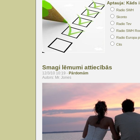
Aptauja: Kāds i
Radio SWH
Skonto
Radio Tev
Radio SWH Ro
Radio Europa p
Cits
Smagi lēmumi attiecībās
12/3/10 10:19 -
Pārdomām
Autors: Mr. Jones