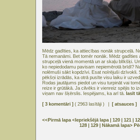
Mēdz gadīties, ka attiecības nonāk strupceļā. 
Tā nemanāmi. Bet tomēr nonāk. Mēdz gadīties a
strupceļā vienā momentā un ar skaļu blīkšķi. Un k
ko nepiedodamu pavisam nepiemērotā brīdī? N
nolēmuši sākt kopdzīvi. Esat noīrējuši dzīvokli.
pēkšņi izrādās, ka otrā pusīte visu laiku ir uzved
Rodas jautājums piedot un visu turpināt vai tomē
reize ir grūtākā. Ja cilvēks ir vienreiz spējis to iz
viņam nav šķērslis. Iespējams, ka arī tā.
lasīt tā
[ 3 komentāri ]
( 2963 lasītāji ) |
[ atsauces ]
<<Pirmā lapa
<Iepriekšējā lapa
| 120 |
121
|
12
128
|
129
|
Nākamā lapa>
Pē