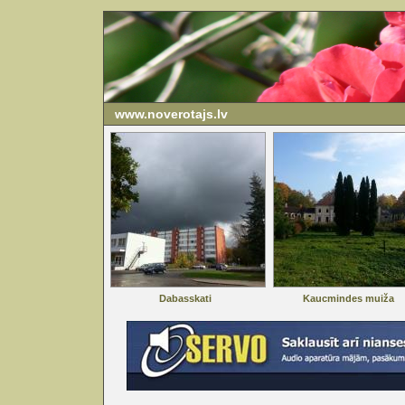
www.noverotajs.lv
Dabasskati
Kaucmindes muiža