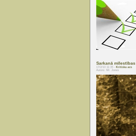
Sarkanā mīlestības
17/2/10 11:35 -
Kritiska acs
Autors: Mr. Jones