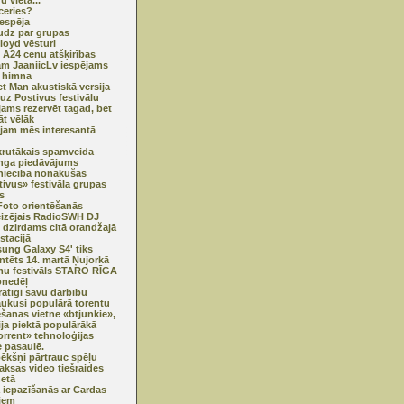
 vietā...
tceries?
iespēja
dz par grupas
loyd vēsturi
 A24 cenu atšķirības
m JaaniicLv iespējams
 himna
t Man akustiskā versija
 uz Postivus festivālu
jams rezervēt tagad, bet
t vēlāk
jam mēs interesantā
krutākais spamveida
nga piedāvājums
niecībā nonākušas
tivus» festivāla grupas
s
oto orientēšanās
izējais RadioSWH DJ
 dzirdams citā orandžajā
stacijā
ung Galaxy S4' tiks
ntēts 14. martā Ņujorkā
u festivāls STARO RĪGA
onedēļ
rātīgi savu darbību
aukusi populārā torentu
šanas vietne «btjunkie»,
ija piektā populārākā
orrent» tehnoloģijas
e pasaulē.
pēkšņi pārtrauc spēļu
ksas video tiešraides
netā
 iepazīšanās ar Cardas
iem