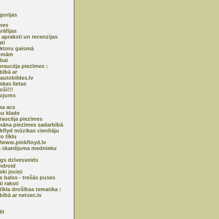
gorijas
mes
rāfijas
 apraksti un recenzijas
ti
ktoru gaismā
omām
ībai
raucēja piezīmes :
bībā ar
utobildes.lv
skas lietas
oši!!!
ņojums
ska acs
u klade
raucēja piezīmes
āna piezīmes sadarbībā
nkflyd mūzikas cienītāju
o tīklu
//www.pinkfloyd.lv
ā skanējuma mednieku
īgs dzīvesveids
ndroid
ski jociņi
s balss - trešās puses
ti raksti
tīkla drošības tematika :
bībā ar netsec.lv
ēt