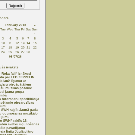
ndārs
February 2015
»
Tue
Wed
Thu
Fri
Sat
Sun
1
3
4
5
6
7
8
10
11
12
13
14
15
17
18
19
20
21
22
24
25
26
27
28
08/07/26
šs ieraksts
 ‘Roka faili’ iznākusi
ta par LED ZEPPELIN
ija lauž līgumu ar
adaru piegādātājiem
ešu mūzikas pasaulē
usi jauna grupa
mba
 fotoradaru specifikācija
spējamie piesardzības
kumi
 SWH raidīs Jaunā gada
u uguņošanas muzikālo
dījumu
o SWH” raidīs 18.
mbra svētku uguņošanas
ālo pavadījumu
aja līniju Juglā plāno