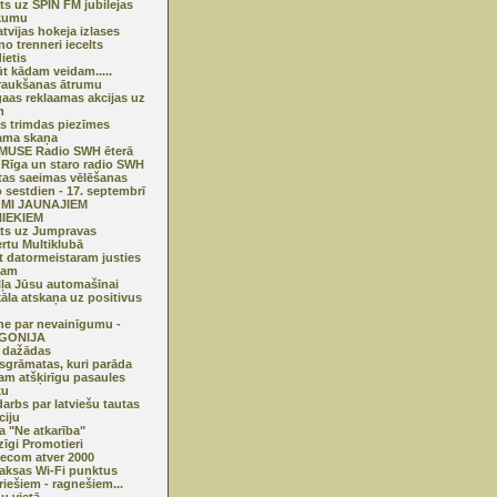
ts uz SPIN FM jubilejas
kumu
atvijas hokeja izlases
no trenneri iecelts
ietis
būt kādam veidam.....
raukšanas ātrumu
gaas reklaamas akcijas uz
m
s trimdas piezīmes
ama skaņa
MUSE Radio SWH ēterā
 Rīga un staro radio SWH
tas saeimas vēlēšanas
o sestdien - 17. septembrī
MI JAUNAJIEM
IEKIEM
ts uz Jumpravas
rtu Multiklubā
kt datormeistaram justies
tam
eļļa Jūsu automašīnai
āla atskaņa uz positivus
ne par nevainīgumu -
GONIJA
 dažādas
sgrāmatas, kuri parāda
am atšķirīgu pasaules
ku
arbs par latviešu tautas
ciju
ma "Ne atkarība"
zīgi Promotieri
lecom atver 2000
ksas Wi-Fi punktus
īriešiem - ragnešiem...