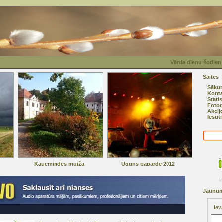
Vārda dienu šodien 
Saites
Sāku
Konta
Statis
Fotog
Akcij
Iesūt
Kaucmindes muiža
Uguns paparde 2012
Jaunum
Iev