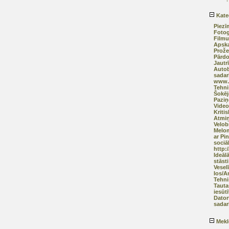
Kate
Piezī
Fotog
Filmu
Apska
Prože
Pārd
Jautr
Autob
sadar
www.a
Tehni
Šokēj
Pazi
Video
Kriti
Atmiņ
Velob
Melom
ar Pi
sociāl
http:
Ideāl
stāsti
Vesel
Ios/A
Tehni
Tauta
iesūtī
Dator
sadar
Mekl