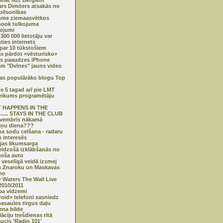
ināt līdz Berģiem
rs Dimiters atsakās no
pilsonības
sme ziemaasvētkos
ook tulkojuma
ojumi
 300 000 lietotāju var
gties internets
par 10 tūkstošiem
s pārdot «vēsturisko»
s paaudzes iPhone
m "Dvīnes" jauns video
jas populārāko blogu Top
e 5 tagad arī pie LMT
eikums programētāju
 HAPPENS IN THE
.... STAYS IN THE CLUB
ovembris nākamā
iņu diena???
a sodu celšana - radaru
s interesēs
ijas likumsarga
eidzošā izklābšanās no
joša auto
i veselīgā veidā izsmej
 Znaroku un Maskavas
mo
 Waters The Wall Live
2010/2011
pa vidzemi
oid» telefoni sasniedz
asaules tirgus daļu
iena bilde
āciju trešdienas rītā
aucis 'Radio 101'