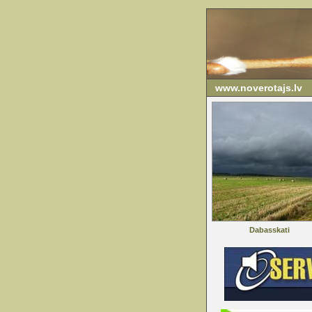
www.noverotajs.lv
Dabasskati