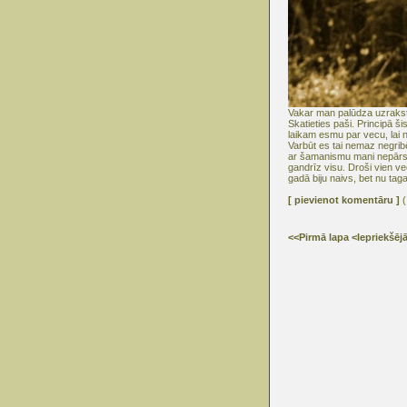
Vakar man palūdza uzrakstī
Skatieties paši. Principā ši
laikam esmu par vecu, lai n
Varbūt es tai nemaz negribē
ar šamanismu mani nepārst
gandrīz visu. Droši vien v
gadā biju naivs, bet nu ta
[ pievienot komentāru ]
(
<<Pirmā lapa
<Iepriekšēj