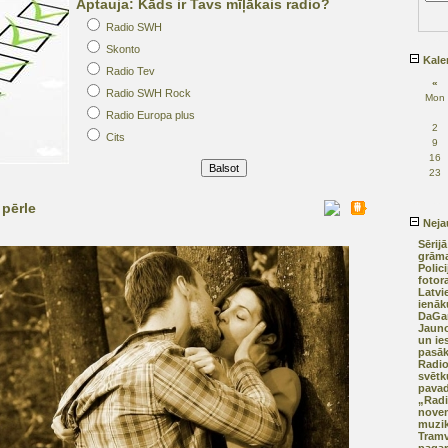
Aptauja: Kāds ir Tavs mīļākais radio?
Radio SWH
Skonto
Kale
Radio Tev
«
Radio SWH Rock
Mon
Radio Europa plus
2
Cits
9
16
23
 pērle
Nejau
Sērijā
grāma
Polic
fotor
Latvi
ienāk
DaGa
Jauno
un ie
pasā
Radio
svētk
pava
„Radi
nove
muzik
Tramv