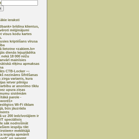
t
kie ieraksti
bank» brīdina klientus,
vēroti mēģinājumi
pt visus kodu kartes
.
usies kriptēšans vīrusa
ība
ā lietotne «zakiem.lv»
jās dienās lejuplādēta
k nekā 18 000 reižu
janvārī mainīsies
ātiskā rēķinu apmaksas
ma
klāts CTB-Locker —
ekš nezināms šifrēšanas
 zirga variants, kura
jas ietver pilnīgu
darbību ar anonīmo tīklu
ez upura ziņas
mumu sistēmām
ītākā parole -
sword1»
ieslēgtos Wi-Fi tīklam
ijā, būs jāuzrāda
ments
ā uz 200 iedzīvotājiem ir
IT speciālists
e sāk nodrošināt
iešiem iespēju tikt
irstiem» meklētājā
ta iespēja apmānīt
osoft' un saņemt