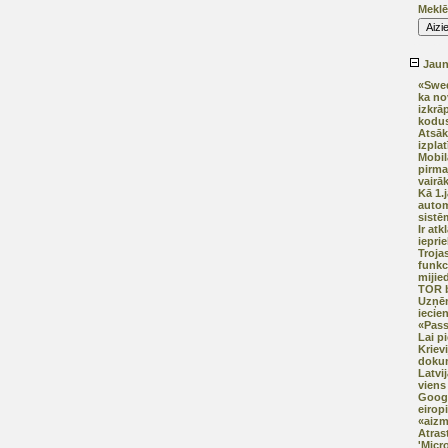
Meklē
Jaunā
«Swed
ka no
izkrā
kodus
Atsāk
izplat
Mobil
pirma
vairā
Kā 1.
autom
sistē
Ir at
iepri
Trojas
funkci
mijie
TOR b
Uzņē
iecien
«Pas
Lai p
Kriev
doku
Latvij
viens 
Googl
eirop
«aizm
Atras
'Micr