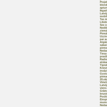
Proje
blond
aptur
Ikgad
Latvi
mobi
Tas m
Libid
Sex o
Nedēļ
ziema
Pirmā
Uzzin
par a
Atgād
sakar
pirmo
Neda
Tiesa
prasī
Radio
atska
Tipis
Kriev
invāz
Gusta
pirma
20.ok
Vīrieš
Latvij
viens 
Grāma
bruņi
Posit
Eirop
mums 
Nedau