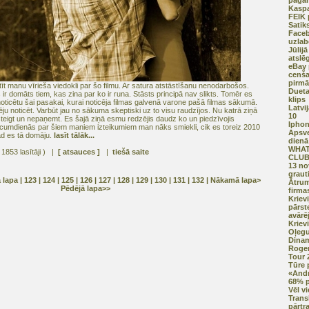
pagar
Kaspa
FEIK 
Satik
Faceb
uzlab
Jūlijā
atslē
eBay 
cenša
pirmā
t manu vīrieša viedokli par šo filmu. Ar satura atstāstīšanu nenodarbošos.
Dueta
s ir domāts tiem, kas zina par ko ir runa. Stāsts principā nav slikts. Tomēr es
klips
oticētu šai pasakai, kurai noticēja filmas galvenā varone pašā filmas sākumā.
Latvi
ju noticēt. Varbūt jau no sākuma skeptiski uz to visu raudzījos. Nu katrā ziņā
10
eigt un nepaņemt. Es šajā ziņā esmu redzējis daudz ko un piedzīvojis
Iphon
ecumdienās par šiem maniem izteikumiem man nāks smiekli, cik es toreiz 2010
Apsv
gad es tā domāju.
lasīt tālāk...
dienā
WHAT
 1853 lasītāji ) |
[ atsauces ]
|
tiešā saite
CLUB.
13 n
graut
ā lapa
| 123 |
124
|
125
|
126
|
127
|
128
|
129
|
130
|
131
|
132
|
Nākamā lapa>
Ātrum
Pēdējā lapa>>
firma
Kriev
pārst
avārē
Kriev
Oļegu
Dina
Roger
Tour 
Tūre 
«Andr
68% p
Vēl v
Transl
pārtr