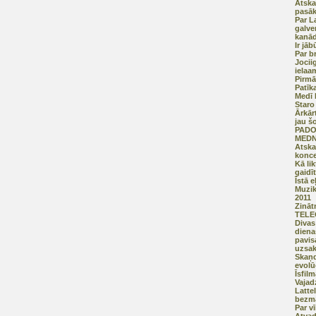
Atska
pasā
Par L
galve
kanād
Ir jā
Par b
Jocii
ielaa
Pirmā
Patīk
Medī 
Staro
Ārkār
jau š
PADO
MEDN
Atska
konce
Kā li
gaidī
Īstā 
Muzik
2011
Zināt
TELE
Divas
diena
pavis
uzsa
Skaņd
evolū
Īsfil
Vajad
Latte
bezma
Par v