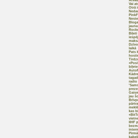
Atvadu
Vai a
Otrā 
Nedau
PinkF
Neste
Bloga
jauna
Rocke
Biļeti
iespē
maksā
Dzīvo
laikā
Pats 
hosti
Tirdz
«Posi
biļete
AutoF
Kādre
tagad
radio 
'Sams
preze
Gaism
jau š
Brīvp
pārtr
meklē
kas b
«BitT
vietn
IIHF 
bezma
inter
Pirmā
kabeļ