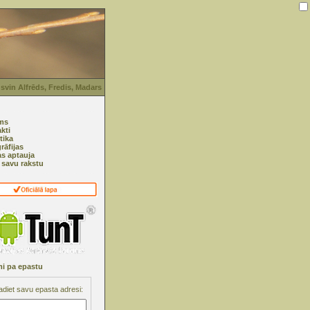
svin Alfrēds, Fredis, Madars
ms
kti
tika
rāfijas
as aptauja
i savu rakstu
i pa epastu
adiet savu epasta adresi: