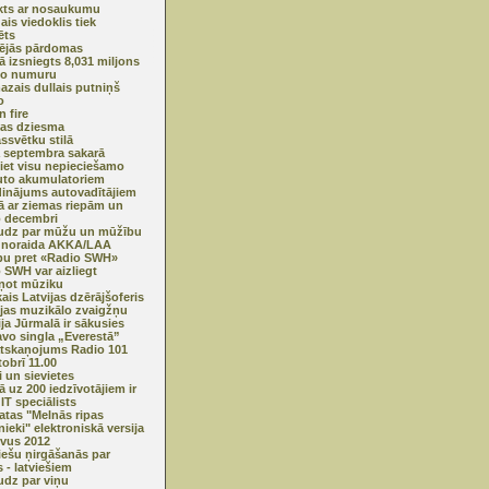
kts ar nosaukumu
ais viedoklis tiek
ēts
ējās pārdomas
jā izsniegts 8,031 miljons
lo numuru
azais dullais putniņš
o
n fire
as dziesma
ssvētku stilā
 septembra sakarā
iet visu nepieciešamo
uto akumulatoriem
inājums autovadītājiem
ā ar ziemas riepām un
 decembri
udz par mūžu un mūžību
 noraida AKKA/LAA
bu pret «Radio SWH»
 SWH var aizliegt
ņot mūziku
kais Latvijas dzērājšoferis
ijas muzikālo zvaigžņu
ija Jūrmalā ir sākusies
vo singla „Everestā”
tskaņojums Radio 101
tobrī 11.00
i un sievietes
ā uz 200 iedzīvotājiem ir
IT speciālists
tas "Melnās ripas
nieki" elektroniskā versija
ivus 2012
iešu ņirgāšanās par
- latviešiem
dz par viņu