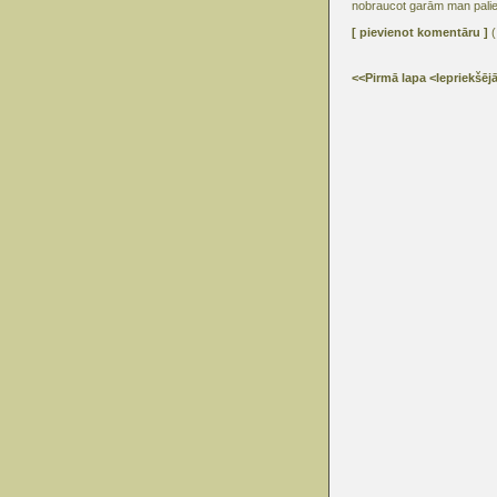
nobraucot garām man paliek j
[ pievienot komentāru ]
(
<<Pirmā lapa
<Iepriekšēj