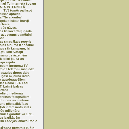
ija par LMT reklāmām
zi arī Tu interneta šovam
STS INTERNETĀ
n TV3 tomēr palikšot
ksas apraidē
ma "Ne atkarība"
gda pilsētas burvji -
s Tears
 pēc nāves.
s lielkocerts Ķīpsalā
s uzdevums pamēģini
nāt
jas smagākais reperis
ojas albuma izdošanai
ps sāk kampaņu, lai
ātu iedzīvotāju
ošanu uz ārzemēm
izteikti jauka un
īga sajūta
lecom Interneta TV
oid» telefoni sasniedz
asaules tirgus daļu
iņasFm jauna radio
ja autobraucējiem
ies Radio 101. Lasi
. Laimē balvas
erfeed
olieru nedienas
traksts fotogrāfiem!
 burvis un meitene
ens pēc palīdzības
ļoti interesants stāts
ešu miljonārs:
amies gandrīz kā 1991.
uz barikādēm
im Latvijas labāko Radio
 Džobsa privātais kuģis