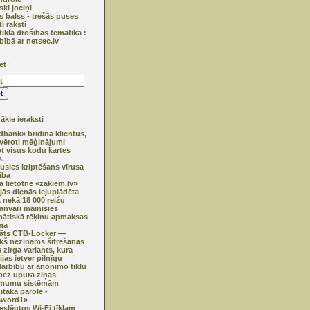
ski jociņi
s balss - trešās puses
ti raksti
tīkla drošības tematika :
bībā ar netsec.lv
ēt
t
kie ieraksti
bank» brīdina klientus,
vēroti mēģinājumi
pt visus kodu kartes
.
usies kriptēšans vīrusa
ība
ā lietotne «zakiem.lv»
jās dienās lejuplādēta
k nekā 18 000 reižu
janvārī mainīsies
ātiskā rēķinu apmaksas
ma
klāts CTB-Locker —
ekš nezināms šifrēšanas
 zirga variants, kura
jas ietver pilnīgu
darbību ar anonīmo tīklu
ez upura ziņas
mumu sistēmām
ītākā parole -
sword1»
ieslēgtos Wi-Fi tīklam