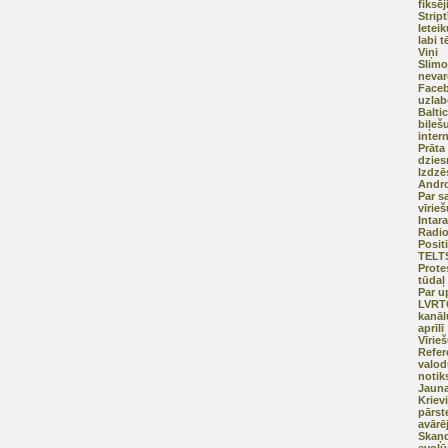
fiksēj
Strip
Ietei
labi t
Viņi
Slimo
nevar
Faceb
uzlab
Balti
biļeš
intern
Prāta
dzies
Izdzē
Andro
Par s
vīrie
Intar
Radi
Posit
TELT
Prote
tūdaļ
Par u
LVRTC
kanāl
aprīlī
Vīrie
Refer
valod
notik
Jauna
Kriev
pārst
avārē
Skaņd