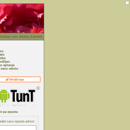
 šodien svin Aisma, Askolds
ms
kti
tika
rāfijas
as aptauja
i savu rakstu
i pa epastu
adiet savu epasta adresi: