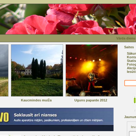
Vārda dienu
Saites
Sāku
Konta
Statis
Fotog
Akcij
Iesūt
Kaucmindes muiža
Uguns paparde 2012
Jaunum
Iev