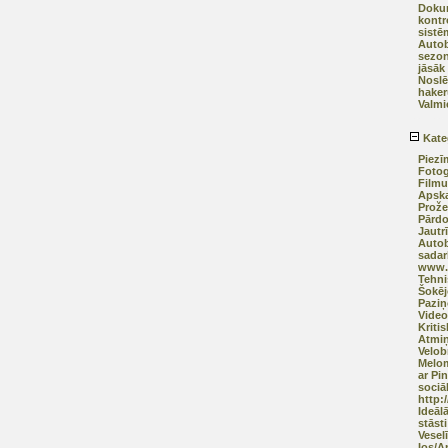
Dokum
kontr
sistē
Autob
sezon
jāsāk
Noslē
haker
Valmi
Kate
Piezī
Fotog
Filmu
Apska
Prože
Pārd
Jautr
Autob
sadar
www.a
Tehni
Šokēj
Pazi
Video
Kriti
Atmiņ
Velob
Melom
ar Pi
sociāl
http:
Ideāl
stāsti
Vesel
Ios/A