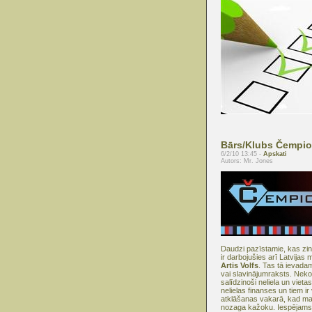
Bārs/Klubs Čempi
6/2/10 13:45 -
Apskati
Autors: Mr. Jones
Daudzi pazīstamie, kas zina
ir darbojušies arī Latvija
Artis Volfs
. Tas tā ievada
vai slavinājumraksts. Neko 
salīdzinoši neliela un vieta
nelielas finanses un tiem ir 
atklāšanas vakarā, kad ma
nozaga kažoku. Iespējams, 