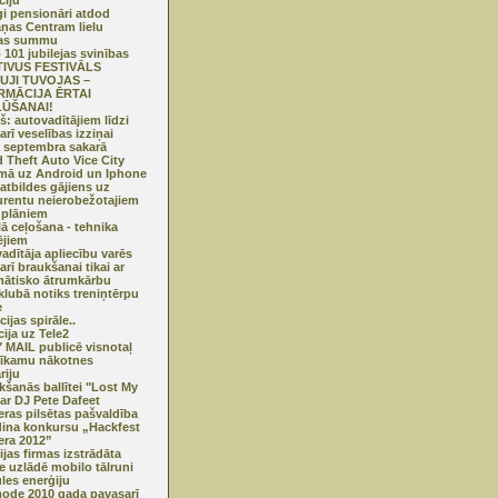
ciju
gi pensionāri atdod
ņas Centram lielu
as summu
 101 jubilejas svinības
TIVUS FESTIVĀLS
UJI TUVOJAS –
RMĀCIJA ĒRTAI
ŪŠANAI!
ņš: autovadītājiem līdzi
arī veselības izziņai
 septembra sakarā
 Theft Auto Vice City
mā uz Android un Iphone
 atbildes gājiens uz
rentu neierobežotajiem
u plāniem
lā ceļošana - tehnika
ējiem
adītāja apliecību varēs
arī braukšanai tikai ar
ātisko ātrumkārbu
lubā notiks treniņtērpu
e
ijas spirāle..
cija uz Tele2
 MAIL publicē visnotaļ
īkamu nākotnes
riju
ikšanās ballītei "Lost My
ar DJ Pete Dafeet
eras pilsētas pašvaldība
dina konkursu „Hackfest
era 2012”
ijas firmas izstrādāta
te uzlādē mobilo tālruni
ules enerģiju
mode 2010 gada pavasarī