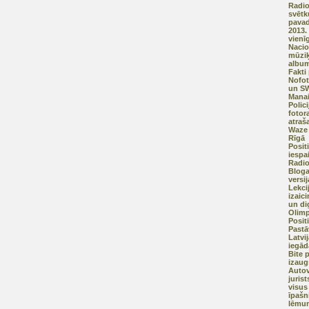
Radio
svētk
pava
2013. 
vienī
Nacion
mūziķ
album
Fakti
Nofot
un S
Manai
Polic
fotor
atraš
Waze 
Rīgā
Posit
iespa
Radio
Bloga
versij
Lekci
izaic
un dig
Olimp
Positi
Pastā
Latvij
iegād
Bite 
izaug
Autov
juris
visus
īpašn
lēmum