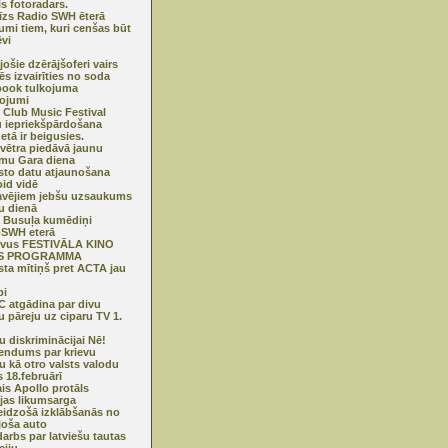
is fotoradars.
tīzs Radio SWH ēterā
kumi tiem, kuri cenšas būt
ēvi
jošie dzērājšoferi vairs
ēs izvairīties no soda
ook tulkojuma
ojumi
c Club Music Festival
u iepriekšpārdošana
etā ir beigusies.
 vētra piedāvā jaunu
mu Gara diena
sto datu atjaunošana
id vidē
avējiem jebšu uzsaukums
šu dienā
a Busuļa kumēdiņi
oSWH eterā
ivus FESTIVĀLA KINO
S PROGRAMMA
sta mītiņš pret ACTA jau
pi
 atgādina par divu
u pāreju uz ciparu TV 1.
šu diskriminācijai Nē!
endums par krievu
u kā otro valsts valodu
s 18.februārī
is Apollo protāls
ijas likumsarga
eidzošā izklābšanās no
joša auto
arbs par latviešu tautas