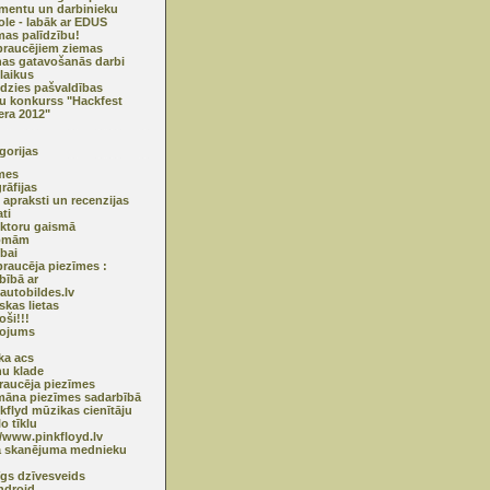
entu un darbinieku
ole - labāk ar EDUS
mas palīdzību!
raucējiem ziemas
as gatavošanās darbi
 laikus
dzies pašvaldības
u konkurss "Hackfest
era 2012"
gorijas
mes
rāfijas
 apraksti un recenzijas
ti
ktoru gaismā
omām
ībai
raucēja piezīmes :
bībā ar
utobildes.lv
skas lietas
oši!!!
ņojums
ska acs
u klade
raucēja piezīmes
āna piezīmes sadarbībā
nkflyd mūzikas cienītāju
o tīklu
//www.pinkfloyd.lv
ā skanējuma mednieku
īgs dzīvesveids
ndroid