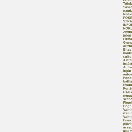
evolū
Trūcī
Saska
naud
Radio
POSI
STRA
INFO
NOKĻ
Zivti
jābūt 
Pirmā
Grand
drīzu
Bites
konku
tarif
Astrā
iesāc
Autov
iegūt 
autom
Fonok
ballīt
Evolūc
Portā
DAILY
nepat
scenā
Piete
Dog" 
Valmi
izslu
Valmi
Franc
plēvī
ar sa
Ielu 