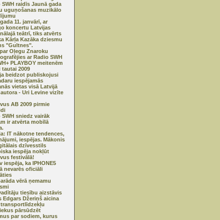
 SWH raidīs Jaunā gada
u uguņošanas muzikālo
dījumu
gada 11. janvārī, ar
go koncertu Latvijas
ālajā teātrī, tiks atvērts
a Kārļa Kazāka dziesmu
s "Gultnes".
 par Oļegu Znaroku
ografējies ar Radio SWH
WH+ PLAYBOY meitenēm
 tautai 2009
ija beidzot publiskojusi
adaru iespējamās
anās vietas visā Latvijā
autora - Uri Levine vizīte
ivus AB 2009 pirmie
idi
 SWH sniedz vairāk
m ir atvērta mobīlā
a.
ja: IT nākotne tendences,
inājumi, iespējas. Mākonis
itālais dzīvesstils
iska iespēja nokļūt
vus festivālā!
v iespēja, ka IPHONE5
ā nevarēs oficiāli
āties
parāda vērā ņemamu
smi
adītāju tiesību aizstāvis
ts Edgars Džeriņš aicina
 transportlīdzekļu
iekus pārsūdzēt
us par sodiem, kurus