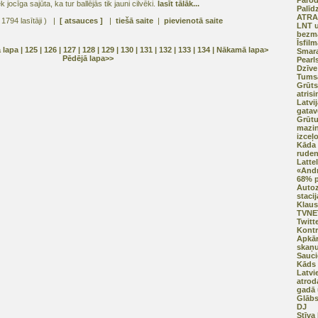
Parod
ocīga sajūta, ka tur ballējās tik jauni cilvēki.
lasīt tālāk...
Palīd
ATRA
 1794 lasītāji ) |
[ atsauces ]
|
tiešā saite
|
pievienotā saite
LNT u
bezma
Īsfil
ā lapa
| 125 |
126
|
127
|
128
|
129
|
130
|
131
|
132
|
133
|
134
|
Nākamā lapa>
Smara
Pēdējā lapa>>
Pearl
Dzīve
Tumsa
Grūt
atrisi
Latvi
gatav
Grūtu
mazin
izceļ
Kāda 
ruden
Latte
«Andr
68% p
Autoz
staci
Klaus
TVNET
Twitt
Kontr
Apkār
skaņu
Sauci
Kāds 
Latvi
atrod
gadā 
Glābs
DJ
Stīva