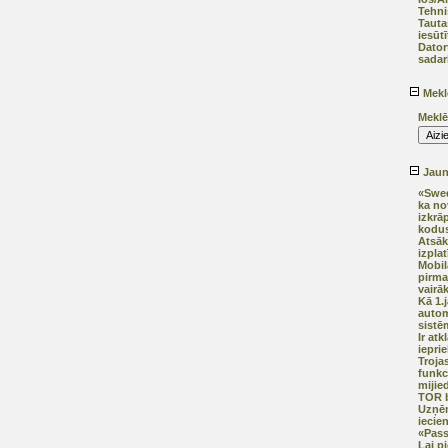
Tehni
Tauta
iesūtī
Dator
sadar
Mekl
Meklē
Jaunā
«Swed
ka no
izkrā
kodus
Atsāk
izplat
Mobil
pirma
vairā
Kā 1.
autom
sistē
Ir at
iepri
Trojas
funkci
mijie
TOR b
Uzņē
iecien
«Pas
Lai p