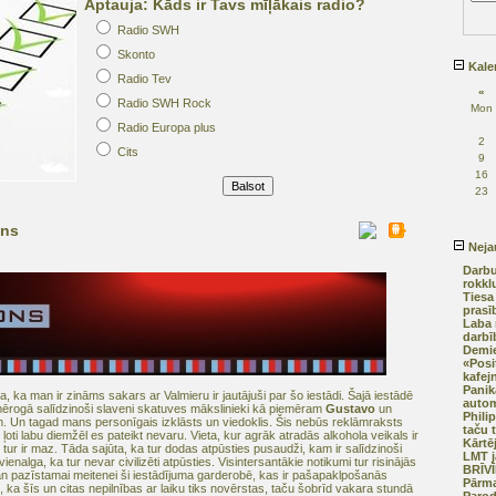
Aptauja: Kāds ir Tavs mīļākais radio?
Radio SWH
Skonto
Kale
Radio Tev
«
Radio SWH Rock
Mon
Radio Europa plus
2
Cits
9
16
23
ons
Nejau
Darbu
rokkl
Tiesa
prasī
Laba 
darb
Demie
«Posi
kafej
Panik
, ka man ir zināms sakars ar Valmieru ir jautājuši par šo iestādi. Šajā iestādē
auto
s mērogā salīdzinoši slaveni skatuves mākslinieki kā piemēram
Gustavo
un
Phili
m. Un tagad mans personīgais izklāsts un viedoklis. Šis nebūs reklāmraksts
taču t
ļoti labu diemžēl es pateikt nevaru. Vieta, kur agrāk atradās alkohola veikals ir
Kārtē
s tur ir maz. Tāda sajūta, ka tur dodas atpūsties pusaudži, kam ir salīdzinoši
LMT j
vienalga, ka tur nevar civilizēti atpūsties. Visintersantākie notikumi tur risinājās
BRĪV
n pazīstamai meitenei ši iestādījuma garderobē, kas ir pašapaklpošanās
Pārma
ka šīs un citas nepilnības ar laiku tiks novērstas, taču šobrīd vakara stundā