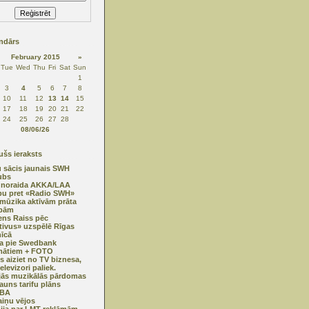
ndārs
February 2015
»
Tue
Wed
Thu
Fri
Sat
Sun
1
3
4
5
6
7
8
10
11
12
13
14
15
17
18
19
20
21
22
24
25
26
27
28
08/06/26
šs ieraksts
 sācis jaunais SWH
ubs
 noraida AKKA/LAA
bu pret «Radio SWH»
mūzika aktīvām prāta
ībām
ns Raiss pēc
tivus» uzspēlē Rīgas
nīcā
a pie Swedbank
mātiem + FOTO
ps aiziet no TV biznesa,
elevizori paliek.
jās muzikālās pārdomas
auns tarifu plāns
ĪBA
iņu vējos