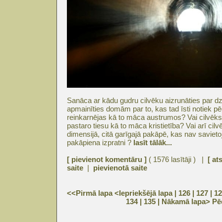
Sanāca ar kādu gudru cilvēku aizrunāties par 
apmainīties domām par to, kas tad īsti notiek pē
reinkarnējas kā to māca austrumos? Vai cilvēks
pastaro tiesu kā to māca kristietība? Vai arī cilv
dimensijā, citā garīgajā pakāpē, kas nav savieto
pakāpiena izpratni ?
lasīt tālāk...
[ pievienot komentāru ]
( 1576 lasītāji ) |
[ at
saite
|
pievienotā saite
<<Pirmā lapa
<Iepriekšējā lapa
| 126 |
127
|
12
134
|
135
|
Nākamā lapa>
Pē