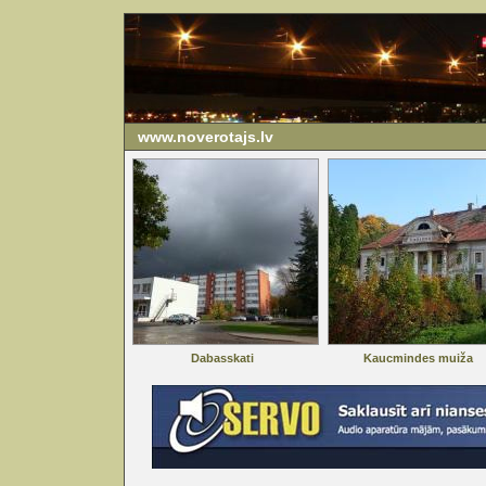
www.noverotajs.lv
Dabasskati
Kaucmindes muiža