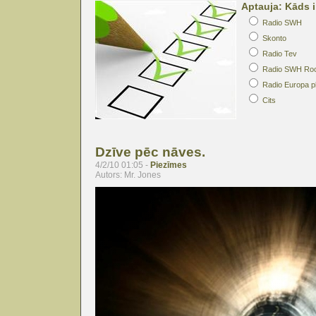
Aptauja: Kāds i
Radio SWH
Skonto
Radio Tev
Radio SWH Ro
Radio Europa p
Cits
Dzīve pēc nāves.
4/2/10 01:05 -
Piezīmes
Autors: Mr. Jones