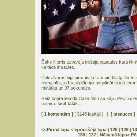
Čaks Norris uzvarēja trešajā pasaules karā tik ā
ka tāds ir sācies.
Čaks Norris bija pirmais kuram piedāvāja lomu se
nomainīts, jo bija izplānojis nogalināt visus teror
minūtēs un 37 sekundēs.
Reiz kobra iekoda Čaka Norrisa kājā. Pēc 5 d
nomira.
lasīt tālāk...
[ 1 komentārs ]
( 3146 lasītāji ) |
[ atsauces ]
<<Pirmā lapa
<Iepriekšējā lapa
| 128 |
129
|
13
136
|
137
|
Nākamā lapa>
Pē