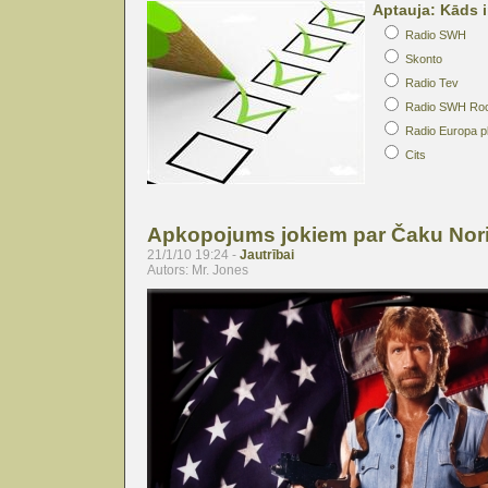
Aptauja: Kāds i
Radio SWH
Skonto
Radio Tev
Radio SWH Ro
Radio Europa p
Cits
Apkopojums jokiem par Čaku Nor
21/1/10 19:24 -
Jautrībai
Autors: Mr. Jones