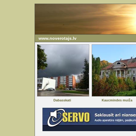
www.noverotajs.lv
Dabasskati
Kaucmindes muiža