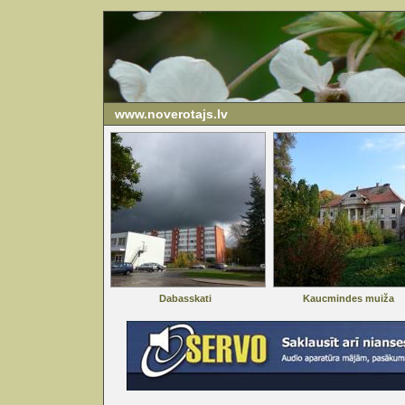
www.noverotajs.lv
Dabasskati
Kaucmindes muiža