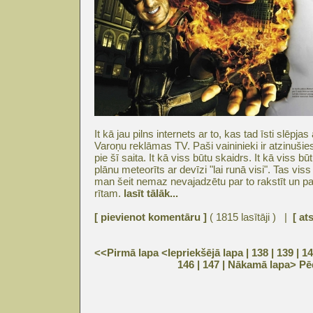
It kā jau pilns internets ar to, kas tad īsti slēp
Varoņu reklāmas TV. Paši vaininieki ir atzinušie
pie šī saita. It kā viss būtu skaidrs. It kā viss būt
plānu meteorīts ar devīzi "lai runā visi". Tas vis
man šeit nemaz nevajadzētu par to rakstīt un pa
rītam.
lasīt tālāk...
[ pievienot komentāru ]
( 1815 lasītāji ) |
[ at
<<Pirmā lapa
<Iepriekšējā lapa
| 138 |
139
|
14
146
|
147
|
Nākamā lapa>
Pē