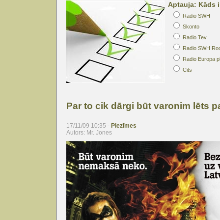
Aptauja: Kāds i
Radio SWH
Skonto
Radio Tev
Radio SWH Ro
Radio Europa p
Cits
Par to cik dārgi būt varonim lēts 
17/11/09 10:35 -
Piezīmes
Autors: Mr. Jones