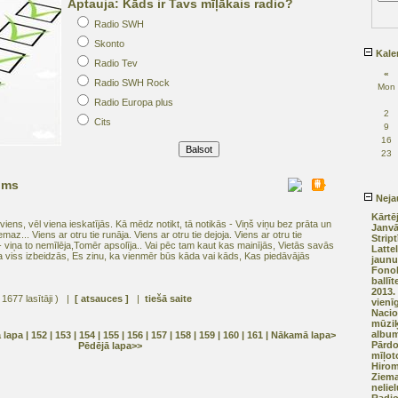
Aptauja: Kāds ir Tavs mīļākais radio?
Radio SWH
Skonto
Kale
Radio Tev
«
Radio SWH Rock
Mon
Radio Europa plus
2
Cits
9
16
23
jums
Nejau
Kārtē
l viens, vēl viena ieskatījās. Kā mēdz notikt, tā notikās - Viņš viņu bez prāta un
Janvā
az... Viens ar otru tie runāja. Viens ar otru tie dejoja. Viens ar otru tie
Strip
- viņa to nemīlēja,Tomēr apsolīja.. Vai pēc tam kaut kas mainījās, Vietās savās
Latte
ja viss izbeidzās, Es zinu, ka vienmēr būs kāda vai kāds, Kas piedāvājās
jaun
Fonok
ballīt
2013. 
 1677 lasītāji ) |
[ atsauces ]
|
tiešā saite
vienī
Nacion
mūziķ
album
ā lapa
|
152
|
153
| 154 |
155
|
156
|
157
|
158
|
159
|
160
|
161
|
Nākamā lapa>
Pārdo
Pēdējā lapa>>
mīļot
Hirom
Ziema
nelie