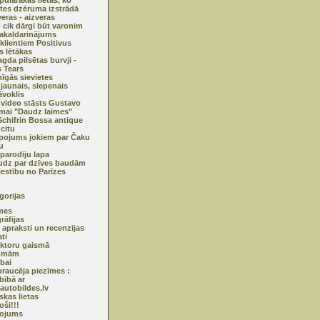
pulārākās lietas, ko
etes dzēruma izstrādā
veras - aizveras
o cik dārgi būt varonim
pakaļdarinājums
 klientiem Positivus
s lētākas
gda pilsētas burvji -
s Tears
nīgās sievietes
jaunais, slepenais
āvoklis
 video stāsts Gustavo
mai "Daudz laimes"
Schifrin Bossa antique
 citu
ojums jokiem par Čaku
u
 parodiju lapa
dz par dzīves baudām
lestību no Parīzes
gorijas
mes
rāfijas
 apraksti un recenzijas
ti
ktoru gaismā
omām
ībai
raucēja piezīmes :
bībā ar
utobildes.lv
skas lietas
oši!!!
ņojums