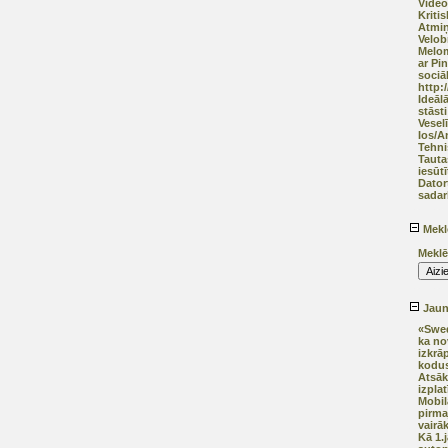
Video
Kriti
Atmiņ
Velob
Melom
ar Pi
sociāl
http:
Ideāl
stāsti
Vesel
Ios/A
Tehni
Tauta
iesūtī
Dator
sadar
Mekl
Meklē
Jaunā
«Swed
ka no
izkrā
kodus
Atsāk
izplat
Mobil
pirma
vairā
Kā 1.