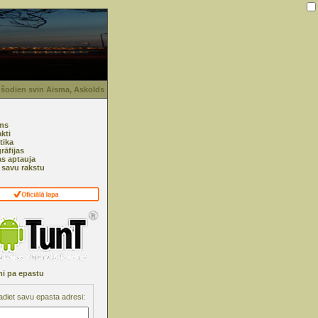
 šodien svin Aisma, Askolds
ms
kti
tika
rāfijas
as aptauja
i savu rakstu
i pa epastu
adiet savu epasta adresi: