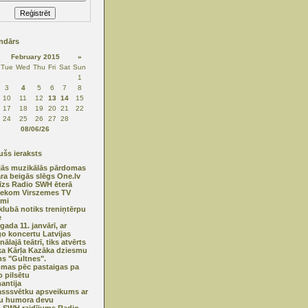
ndārs
February 2015
»
Tue
Wed
Thu
Fri
Sat
Sun
1
3
4
5
6
7
8
10
11
12
13
14
15
17
18
19
20
21
22
24
25
26
27
28
08/06/26
šs ieraksts
jās muzikālās pārdomas
ra beigās slēgs One.lv
tīzs Radio SWH ēterā
lekom Virszemes TV
umi
lubā notiks treniņtērpu
e
gada 11. janvārī, ar
go koncertu Latvijas
ālajā teātrī, tiks atvērts
a Kārļa Kazāka dziesmu
s "Gultnes".
mas pēc pastaigas pa
o pilsētu
antija
sssvētku apsveikums ar
lu humora devu