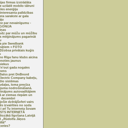
ijas firmas izstrādāta
te uzlādē mobilo tālruni
ules enerģiju
interesanta palīdzības
sta sarakste ar gala
āju
ne par nevainīgumu -
GONIJA
iņas
udz par mūžu un mūžību
ls mēģinājums pagarināt
u
a pie Swedbank
mātiem + FOTO
 Džobsa privātais kuģis
s
o Rīga fanu klubs aicina
enoties jaunus
niekus
'n'out gada nogales
mens
alss pret DnBnord
lectric Company kabeļu,
dio sistēmas
vdaļas, loma precīza
juma nodrošināšanā.
inājums autovadītājiem
ā ar ziemas riepām un
 decembri
jošie dzērājšoferi vairs
ēs izvairīties no soda
zi arī Tu interneta šovam
STS INTERNETĀ
iozākā līgošana Latvijā
 „Rūdolfa Jāņos
illā”
tceries?