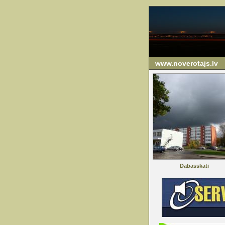
www.noverotajs.lv
Dabasskati