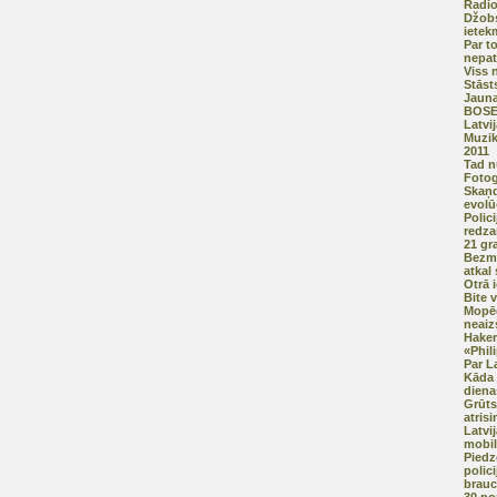
Radio 
Džobs
ietek
Par t
nepat
Viss 
Stāst
Jauna
BOSE 
Latvi
Muzik
2011
Tad n
Fotogr
Skaņd
evolū
Polici
redz
21 gr
Bezma
atkal
Otrā 
Bite 
Mopē
neaiz
Hakeri
«Phil
Par L
Kāda 
diena
Grūt
atrisi
Latvi
mobi
Piedz
polic
brauc