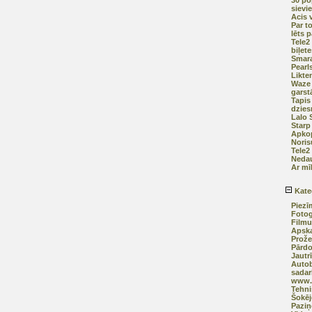
30 po
sievi
Acis 
Par t
lēts 
Tele2
biļete
Smara
Pearl
Likte
Waze 
garst
Tapis
dzies
Lalo 
Starp
Apkop
Noris
Tele2
Nedau
Ar mī
Kate
Piezī
Fotog
Filmu
Apska
Prože
Pārd
Jautr
Autob
sadar
www.a
Tehni
Šokēj
Pazi