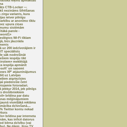
ātiskā rēķinu apmaksas
ma
klāts CTB-Locker —
ekš nezināms šifrēšanas
 zirga variants, kura
jas ietver pilnīgu
darbību ar anonīmo tīklu
ez upura ziņas
mumu sistēmām
ītākā parole -
sword1»
ieslēgtos Wi-Fi tīklam
ijā, būs jāuzrāda
ments
ā uz 200 iedzīvotājiem ir
IT speciālists
e sāk nodrošināt
iešiem iespēju tikt
irstiem» meklētājā
ta iespēja apmānīt
osoft' un saņemt
ows XP' atjauninājumus
ēļ uz Latvijas
eļiem atgriezīsies
jai piederošie četri
etojamie fotoradari.
ā jebkur 2014, jeb pilnīgs
ts drošibniekiem
oil» brīdina par datu
anas mēģinājumiem
jaunā vismīļākā reklāma
amācība dzīvošanā....
% Twitter kontu nekad
vītots
.lv» brīdina par interneta
mām, kas inficē datorus
od bērna dzīvību (vai
ību). Ne dārgi. Jūsu TV