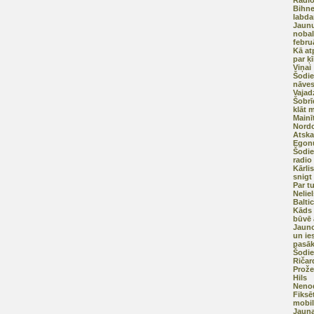
Radio
Bihne
labda
Jaunu
nobal
febru
Kā at
par ķ
Viņai
Šodie
nāves
Vajad
Šobrī
klāt 
Mainī
Nordo
Atska
Egonu
Šodie
radio
Kārli
snigt
Par t
Nelie
Balti
Kāds 
būvē 
Jauno
un ie
pasā
Šodie
Ričar
Prože
Hils
Nenod
Fiksē
mobil
Jauna