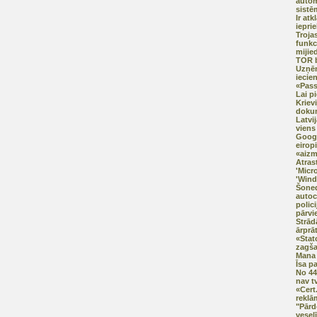
autom
sistē
Ir at
iepri
Trojas
funkci
mijie
TOR b
Uzņē
iecien
«Pas
Lai p
Kriev
doku
Latvij
viens 
Googl
eirop
«aizm
Atras
'Micr
'Wind
Šoned
autoc
polici
pārvi
Strād
ārprā
«Stat
zagš
Mana 
Īsa p
No 44
nav t
«Cert
reklā
"Pārd
vesel