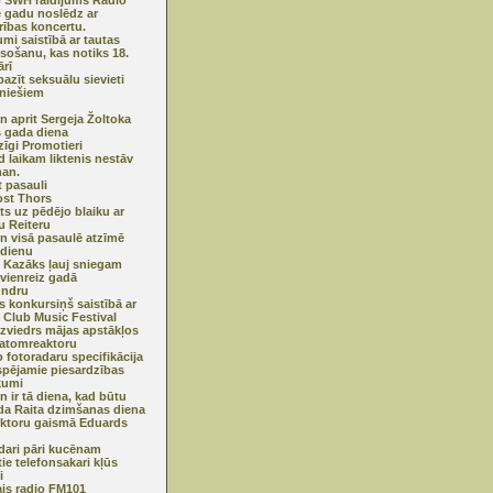
 SWH raidījums Radio
 gadu noslēdz ar
rības koncertu.
mi saistībā ar tautas
sošanu, kas notiks 18.
ārī
pazīt seksuālu sievieti
īniešiem
n aprit Sergeja Žoltoka
 gada diena
zīgi Promotieri
d laikam liktenis nestāv
man.
t pasauli
st Thors
ts uz pēdējo blaiku ar
 Reiteru
n visā pasaulē atzīmē
 dienu
s Kazāks ļauj sniegam
 vienreiz gadā
undru
ls konkursiņš saistībā ar
c Club Music Festival
zviedrs mājas apstākļos
atomreaktoru
 fotoradaru specifikācija
spējamie piesardzības
kumi
n ir tā diena, kad būtu
da Raita dzimšanas diena
ktoru gaismā Eduards
ari pāri kucēnam
tie telefonsakari kļūs
i
is radio FM101