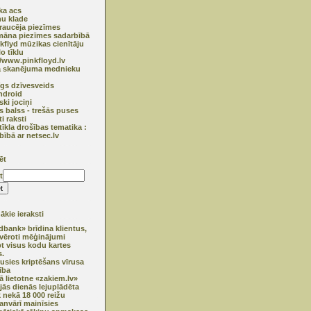
ska acs
u klade
raucēja piezīmes
āna piezīmes sadarbībā
nkflyd mūzikas cienītāju
o tīklu
//www.pinkfloyd.lv
ā skanējuma mednieku
īgs dzīvesveids
ndroid
ski jociņi
s balss - trešās puses
ti raksti
tīkla drošības tematika :
bībā ar netsec.lv
ēt
t
kie ieraksti
bank» brīdina klientus,
vēroti mēģinājumi
pt visus kodu kartes
.
usies kriptēšans vīrusa
ība
ā lietotne «zakiem.lv»
jās dienās lejuplādēta
k nekā 18 000 reižu
janvārī mainīsies