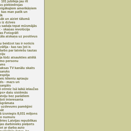
101 jubileja jau rīt
s piebiedrojas
mīgākajiem amerikāņiem
o kas man patīk un
īk
nāk un aiziet tālumā
s iz dzīves
 sadaļa tepat mūsmājās
- skaņas revolūcija
jas Fotogrāfi
āla atskaņa uz positivus
u beidzot tas ir noticis
āfija - kas tas īsti ir.
arbs par latviešu tautas
ciju
ja lūdz atsaukties attēlā
amo personu
ams
ksas TV kanālu skaits
 saruks
iespēja
veic klientu aptauju
ds - mazs un
sargāts
 otrreiz īsā laikā ielaužas
ips» datu sistēmās
atviju bez parādiem
ļoti interesanta
sgrāmata
s uzdevums pamēģini
nāt
jā izsniegts 8,031 miljons
lo numuru
ēries Latvijas republikas
ijas darbinieks pieķerts
ot ar darba auto