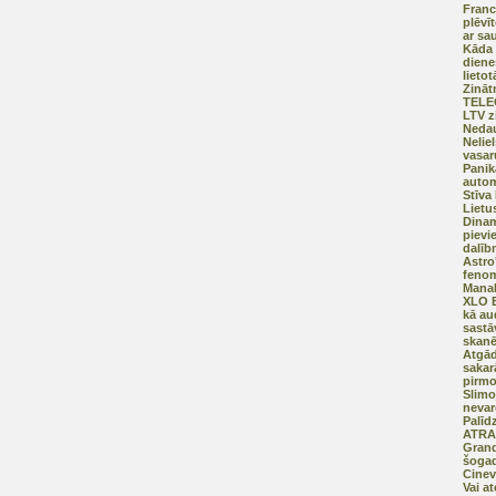
Franc
plēvī
ar sa
Kāda 
diene
lietot
Zināt
TELE
LTV z
Neda
Nelie
vasar
Panik
auto
Stīva
Lietu
Dinam
pievi
dalīb
Astro
feno
ManaB
XLO E
kā au
sastā
skanē
Atgād
sakar
pirmo
Slimo
nevar
Palīd
ATRA
Grand
šogad
Cinev
Vai a