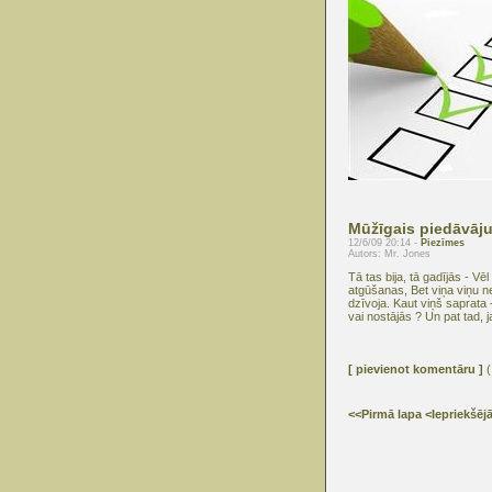
Mūžīgais piedāvā
12/6/09 20:14 -
Piezīmes
Autors: Mr. Jones
Tā tas bija, tā gadījās - Vē
atgūšanas, Bet viņa viņu nem
dzīvoja. Kaut viņš saprata 
vai nostājās ? Un pat tad, 
[ pievienot komentāru ]
(
<<Pirmā lapa
<Iepriekšēj