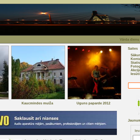
Vārda dienu
Saites
Sāku
Konta
Statis
Fotog
Akcij
Iesūt
Kaucmindes muiža
Uguns paparde 2012
Jaunum
Iev