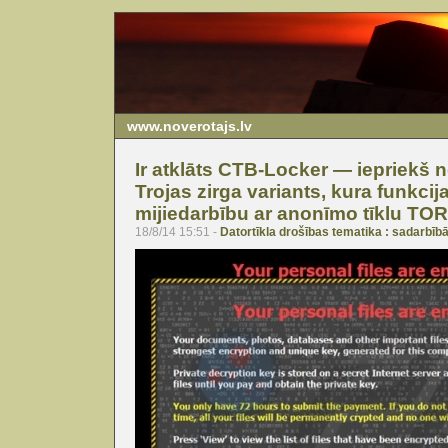
www.noverotajs.lv
Ir atklāts CTB-Locker — iepriekš 
Trojas zirga variants, kura funkcija
mijiedarbību ar anonīmo tīklu TOR
18/8/14 15:51 -
Datortīkla drošības tematika : sadarbībā