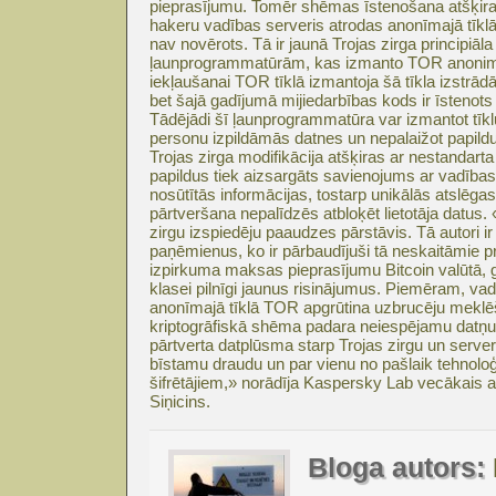
pieprasījumu. Tomēr shēmas īstenošana atšķira
hakeru vadības serveris atrodas anonīmajā tīklā
nav novērots. Tā ir jaunā Trojas zirga principiāla
ļaunprogrammatūrām, kas izmanto TOR anonimitā
iekļaušanai TOR tīklā izmantoja šā tīkla izstrād
bet šajā gadījumā mijiedarbības kods ir īstenot
Tādējādi šī ļaunprogrammatūra var izmantot tīk
personu izpildāmās datnes un nepalaižot papildu
Trojas zirga modifikācija atšķiras ar nestandarta 
papildus tiek aizsargāts savienojums ar vadības 
nosūtītās informācijas, tostarp unikālās atslēgas,
pārtveršana nepalīdzēs atbloķēt lietotāja datus. «
zirgu izspiedēju paaudzes pārstāvis. Tā autori i
paņēmienus, ko ir pārbaudījuši tā neskaitāmie p
izpirkuma maksas pieprasījumu Bitcoin valūtā,
klasei pilnīgi jaunus risinājumus. Piemēram, va
anonīmajā tīklā TOR apgrūtina uzbrucēju meklē
kriptogrāfiskā shēma padara neiespējamu datņu a
pārtverta datplūsma starp Trojas zirgu un server
bīstamu draudu un par vienu no pašlaik tehnoloģi
šifrētājiem,» norādīja Kaspersky Lab vecākais an
Siņicins.
Bloga autors: