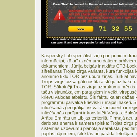
Kaspersky Lab speciālisti ziņo par jauniem draud
informācijai, kā arī uzņēmumu datiem: arhīvie
dokumentiem. Jūnija beigās ir atklāts CTB-Loc
šifrēšanas Trojas zirga variants, kura funkcijas i
anonīmo tīklu TOR bez upura ziņas. Turklāt nav i
Trojas zirgs aizsargāti nosūta atslēgu uz hakeru 
TOR. Sākotnēji Trojas zirga uzbrukumu mērķis bij
taču visjaunākajiem paraugiem ir veikti virspusēj
krievu valodas atbalstu. Šis fakts, kā arī dažas 
programmu pārvalda krieviski runājoši hakeri. 
inficēšanās ģeogrāfija: visvairāk incidentu ir reģi
inficēšanās gadījumi ir konstatēti Vācijas, Bulgār
Arābu Emirātu un Lībijas teritorijā. Pirmajā acu 
darbības shēma ir samērā tipiska: Trojas zirgs 
sistēmas uzdevumu plānotāja sarakstā, pēc tam
paplašinājumiem, šifrē tās un parāda lietotāja