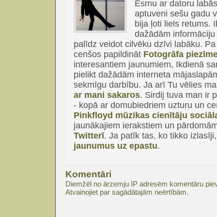
Esmu ar datoru labās 
aptuveni sešu gadu 
bija ļoti liels retums
dažādām informāciju 
palīdz veidot cilvēku dzīvi labāku. P
cenšos papildināt
Fotogrāfa piezīm
interesantiem jaunumiem, Ikdienā sa
pielikt dažādām interneta mājaslapām
sekmīgu darbību. Ja arī Tu vēlies ma
ar mani sakaros
. Sirdij tuva man ir
- kopā ar domubiedriem uzturu un ce
Pinkfloyd mūzikas cienītāju sociāla
jaunākajiem ierakstiem un pārdomām v
Twitterī
. Ja patīk tas, ko tikko izlasīji
jaunumus uz epastu
.
Komentāri
Diemžēl no ārzemju IP adresēm komentāru pie
Atvainojiet par sagādātajām neērtībām.